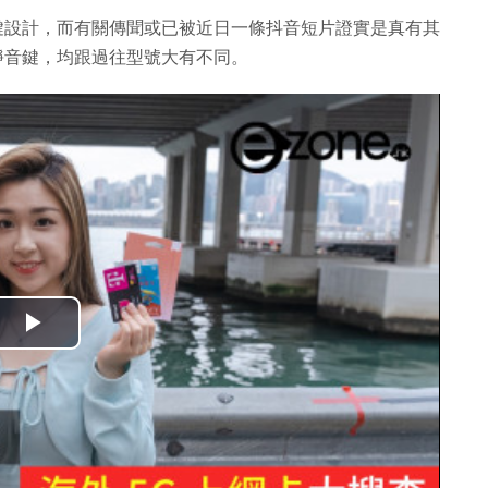
量及靜音鍵設計，而有關傳聞或已被近日一條抖音短片證實是真有其
量鍵及靜音鍵，均跟過往型號大有不同。
播
放
影