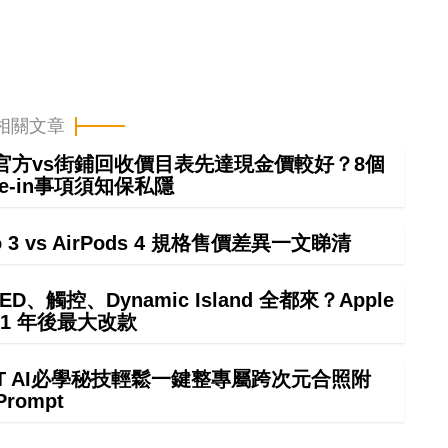
相關文章
 in官方vs街鋪回收價目表先達現金價較好？8個
rade-in事項須知保私隱
ro 3 vs AirPods 4 規格售價差異一文睇清
ED、觸控、Dynamic Island 全都來？Apple
21 年後最大改款
GPT AI必學秘技輕鬆一鍵整專屬跨次元合照附
Prompt