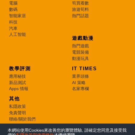
電腦
筍買着數
數碼
旅遊筍料
智能家居
熱門話題
科技
汽車
人工智能
遊戲動漫
熱門遊戲
電競裝備
動漫玩具
教學評測
IT TIMES
應用秘技
業界頭條
新品測試
AI 策略
Apps 情報
名家專欄
其他
私隱政策
免責聲明
聯絡/關於我們
本網站使用Cookies來改善您的瀏覽體驗, 請確定您同意及接受我
© 2026 e-zone. All Rights Reserved.