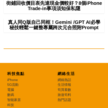
街鋪回收價目表先達現金價較好？8個iPhone
Trade-in事項須知保私隱
真人同Q版自己同框！Gemini /GPT AI必學
秘技輕鬆一鍵整專屬跨次元合照附Prompt
科技焦點
網絡生活
iPhone
網絡熱話
5G流動
生活情報
電腦
筍買着數
數碼
旅遊筍料
智能家居
熱門話題
科技