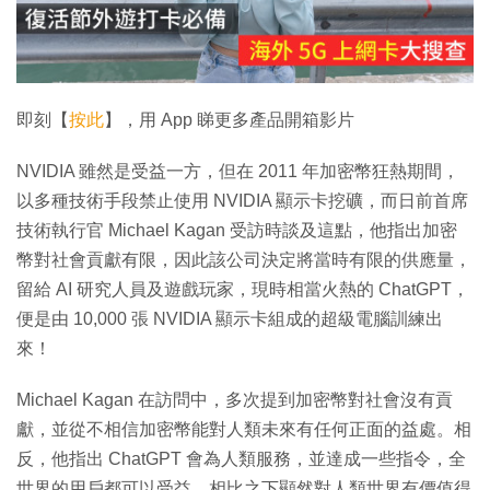
放
影
片
即刻【
按此
】，用 App 睇更多產品開箱影片
NVIDIA 雖然是受益一方，但在 2011 年加密幣狂熱期間，
以多種技術手段禁止使用 NVIDIA 顯示卡挖礦，而日前首席
技術執行官 Michael Kagan 受訪時談及這點，他指出加密
幣對社會貢獻有限，因此該公司決定將當時有限的供應量，
留給 AI 研究人員及遊戲玩家，現時相當火熱的 ChatGPT，
便是由 10,000 張 NVIDIA 顯示卡組成的超級電腦訓練出
來！
Michael Kagan 在訪問中，多次提到加密幣對社會沒有貢
獻，並從不相信加密幣能對人類未來有任何正面的益處。相
反，他指出 ChatGPT 會為人類服務，並達成一些指令，全
世界的用戶都可以受益，相比之下顯然對人類世界有價值得