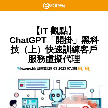
【IT 觀點】
ChatGPT「開掛」黑科
技（上）快速訓練客戶
服務虛擬代理
|
ezone.hk 編輯部
|
29-03-2023 07:38
|