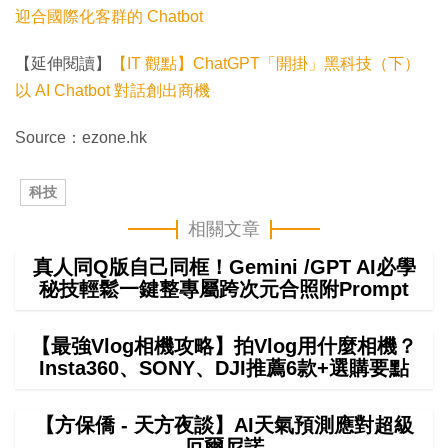
迎合國際化客群的 Chatbot
【延伸閱讀】
【IT 觀點】ChatGPT「開掛」黑科技（下）
以 AI Chatbot 對話創出商機
Source：ezone.hk
科技
相關文章
真人同Q版自己同框！Gemini /GPT AI必學
秘技輕鬆一鍵整專屬跨次元合照附Prompt
【最強Vlog相機攻略】拍Vlog用什麼相機？
Insta360、SONY、DJI推薦6款+選購要點
【方保僑 - 天方夜談】AI天氣預測應對超級
厄爾尼諾