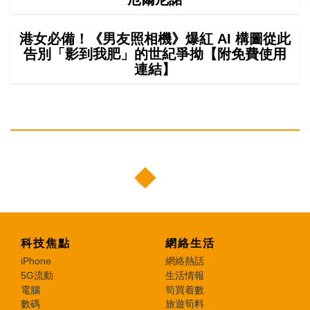
港女必備！《男友照相機》爆紅 AI 構圖從此
告別「影到我肥」的世紀爭拗【附免費使用
連結】
科技焦點
網絡生活
iPhone
網絡熱話
5G流動
生活情報
電腦
筍買着數
數碼
旅遊筍料