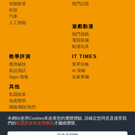
智能家居
熱門話題
科技
汽車
人工智能
遊戲動漫
熱門遊戲
電競裝備
動漫玩具
教學評測
IT TIMES
應用秘技
業界頭條
新品測試
AI 策略
Apps 情報
名家專欄
其他
私隱政策
免責聲明
聯絡/關於我們
本網站使用Cookies來改善您的瀏覽體驗, 請確定您同意及接受我
© 2026 e-zone. All Rights Reserved.
們的
私隱政策與使用條款
才繼續瀏覽。
在Google