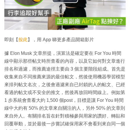
播
放
影
片
即刻【
按此
】，用 App 睇更多產品開箱影片
據 Elon Musk 文章所提，演算法是確定要在 For You 時間
線中顯示那些帖文時所查看的內容，以及它如何對文章進行
排名和過濾，而推薦途徑主要由 3 個主要階段組成。首先是
收集來自不同推薦來源的最佳帖文，然後使用機器學習模型
來排列帖文名次，之後會過濾來自已封鎖的人的帖文、已經
看過的帖文或不安全的推文，然後再放回時間線上。例如第
1 步系統會查看大約 1,500 個post，目標是讓 For You 時間
線中大約有 50% 的文章來自關注的人，另外 50% 的文章則
來自外人。有關排名旨在針對積極參與用家的讚好、轉貼和
回覆舉動，並於最後一步嘗試確保用家不會看到來自同一個