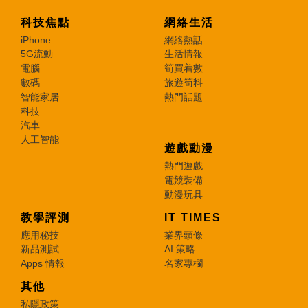
科技焦點
網絡生活
iPhone
網絡熱話
5G流動
生活情報
電腦
筍買着數
數碼
旅遊筍料
智能家居
熱門話題
科技
汽車
人工智能
遊戲動漫
熱門遊戲
電競裝備
動漫玩具
教學評測
IT TIMES
應用秘技
業界頭條
新品測試
AI 策略
Apps 情報
名家專欄
其他
私隱政策