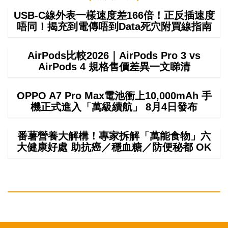
USB-C線外表一樣速度差166倍！正反插速度
唔同！揭充到電傳唔到Data死穴附買線指南
AirPods比較2026｜AirPods Pro 3 vs
AirPods 4 規格售價差異一文睇清
OPPO A7 Pro Max電池衝上10,000mAh 手
機正式進入「萬級續航」 8月4日發布
番薯營養大解構！專家拆解「萬能食物」六
大健康好處 助抗癌／穩血糖／防便秘都 OK