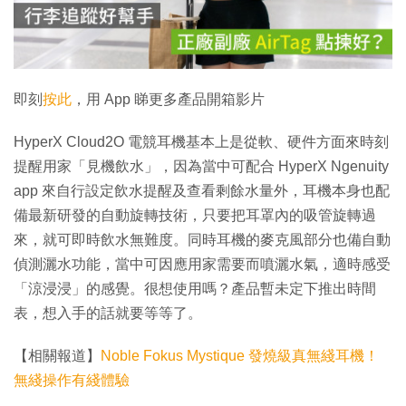
放
影
片
即刻
按此
，用 App 睇更多產品開箱影片
HyperX Cloud2O 電競耳機基本上是從軟、硬件方面來時刻
提醒用家「見機飲水」，因為當中可配合 HyperX Ngenuity
app 來自行設定飲水提醒及查看剩餘水量外，耳機本身也配
備最新研發的自動旋轉技術，只要把耳罩內的吸管旋轉過
來，就可即時飲水無難度。同時耳機的麥克風部分也備自動
偵測灑水功能，當中可因應用家需要而噴灑水氣，適時感受
「涼浸浸」的感覺。很想使用嗎？產品暫未定下推出時間
表，想入手的話就要等等了。
【相關報道】
Noble Fokus Mystique 發燒級真無綫耳機！
無綫操作有綫體驗