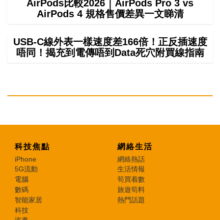
AirPods比較2026｜AirPods Pro 3 vs
AirPods 4 規格售價差異一文睇清
USB-C線外表一樣速度差166倍！正反插速度
唔同！揭充到電傳唔到Data死穴附買線指南
科技焦點
網絡生活
iPhone
網絡熱話
5G流動
生活情報
電腦
筍買着數
數碼
旅遊筍料
智能家居
熱門話題
科技