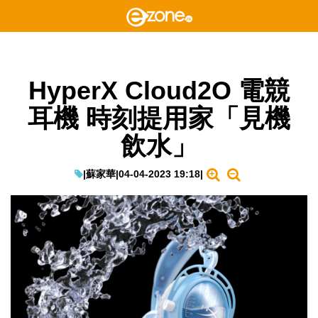
HyperX Cloud2O 電競
耳機 時刻提用家「見機
飲水」
|
蘇家華
|
04-04-2023 19:18
|