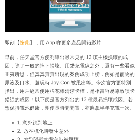
播
放
影
片
即刻【
按此
】，用 App 睇更多產品開箱影片
早前，任天堂官方便列舉出最常見的 13 項主機損壞的成
因，除了一般的掉下損壞、用錯充電線之外，還有一些看似
匪夷所思，但真真實實出現的案例成功上榜，例如是寵物的
尿液及口水、遊玩時 Joy-Con 被甩出等。今次官方更特別
指出，用戶經常使用棉花棒清潔卡槽，是相當容易導致讀卡
錯誤的成因！以下便是官方列出的 13 種最易損壞成因。若
想保持電池健康，即使長時間閒置，亦應拿半年充電一次。
1. 意外跌到地上
2. 放在梳化時發生意外
3. 放到滿載的背包時被壓壞