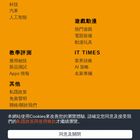
科技
汽車
人工智能
遊戲動漫
熱門遊戲
電競裝備
動漫玩具
教學評測
IT TIMES
應用秘技
業界頭條
新品測試
AI 策略
Apps 情報
名家專欄
其他
私隱政策
免責聲明
聯絡/關於我們
本網站使用Cookies來改善您的瀏覽體驗, 請確定您同意及接受我
© 2026 e-zone. All Rights Reserved.
們的
私隱政策與使用條款
才繼續瀏覽。
在Google
同意及關閉
追蹤《e-zone》