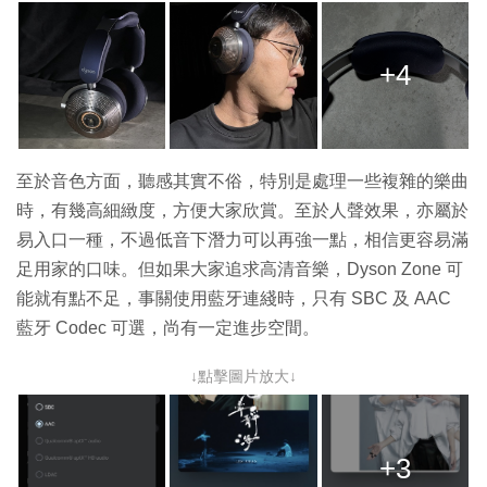
+4
至於音色方面，聽感其實不俗，特別是處理一些複雜的樂曲
時，有幾高細緻度，方便大家欣賞。至於人聲效果，亦屬於
易入口一種，不過低音下潛力可以再強一點，相信更容易滿
足用家的口味。但如果大家追求高清音樂，Dyson Zone 可
能就有點不足，事關使用藍牙連綫時，只有 SBC 及 AAC
藍牙 Codec 可選，尚有一定進步空間。
↓點擊圖片放大↓
+3