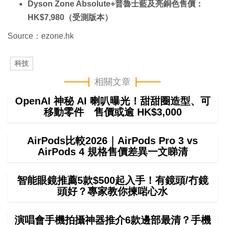
Dyson Zone Absolute+普魯士藍及亮銅色售價：
HK$7,980（受測版本）
Source：ezone.hk
科技
相關文章
OpenAI 神秘 AI 喇叭曝光！甜甜圈造型、可
移動零件 售價或逾 HK$3,000
AirPods比較2026｜AirPods Pro 3 vs
AirPods 4 規格售價差異一文睇清
智能眼鏡推薦5款$500起入手！有鏡頭/冇鏡
頭好？專家教你揀啱心水
演唱會手機拍攝神器推介6款邊部最清？手機