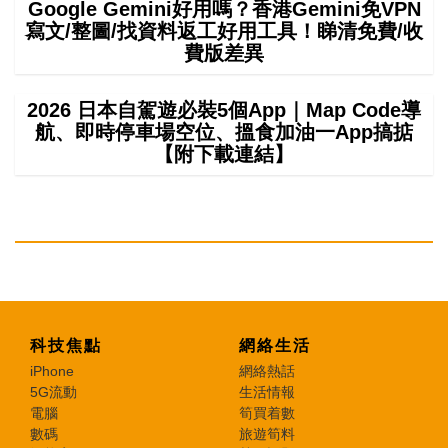
Google Gemini好用嗎？香港Gemini免VPN
寫文/整圖/找資料返工好用工具！睇清免費/收
費版差異
2026 日本自駕遊必裝5個App｜Map Code導
航、即時停車場空位、搵食加油一App搞掂
【附下載連結】
科技焦點
網絡生活
iPhone
網絡熱話
5G流動
生活情報
電腦
筍買着數
數碼
旅遊筍料