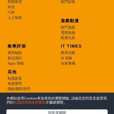
智能家居
熱門話題
科技
汽車
人工智能
遊戲動漫
熱門遊戲
電競裝備
動漫玩具
教學評測
IT TIMES
應用秘技
業界頭條
新品測試
AI 策略
Apps 情報
名家專欄
其他
私隱政策
免責聲明
聯絡/關於我們
本網站使用Cookies來改善您的瀏覽體驗, 請確定您同意及接受我
© 2026 e-zone. All Rights Reserved.
們的
私隱政策與使用條款
才繼續瀏覽。
在Google
同意及關閉
追蹤《e-zone》