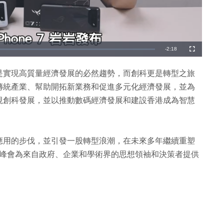
剩
-
2:18
全
螢
幕
餘
是實現高質量經濟發展的必然趨勢，而創科更是轉型之旅
時
傳統產業、幫助開拓新業務和促進多元化經濟發展，並為
間
視創科發展，並以推動數碼經濟發展和建設香港成為智慧
應用的步伐，並引發一股轉型浪潮，在未來多年繼續重塑
經濟峰會為來自政府、企業和學術界的思想領袖和決策者提供