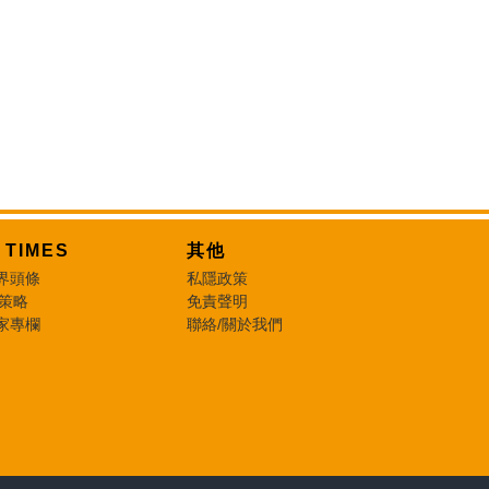
T TIMES
其他
界頭條
私隱政策
 策略
免責聲明
家專欄
聯絡/關於我們