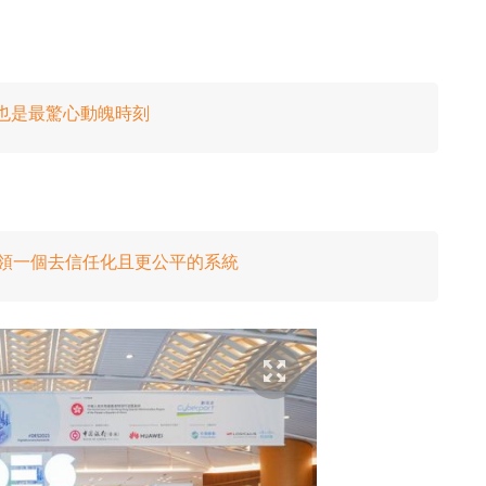
 也是最驚心動魄時刻
正引領一個去信任化且更公平的系統