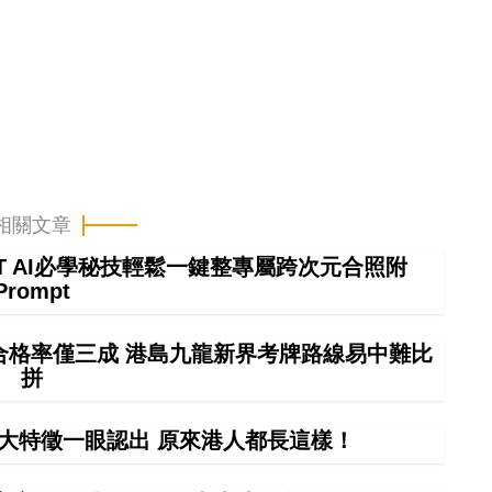
相關文章
GPT AI必學秘技輕鬆一鍵整專屬跨次元合照附
Prompt
車合格率僅三成 港島九龍新界考牌路線易中難比
拼
0大特徵一眼認出 原來港人都長這樣！