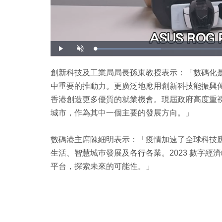
載
播
開
入
放
啟
完
音
畢
效
:
創新科技及工業局局長孫東教授表示：「數碼化
2
3
中重要的推動力。更廣泛地應用創新科技能振興
.
4
8
香港創造更多優質的就業機會。現屆政府高度重
%
城市，作為其中一個主要的發展方向。」
數碼港主席陳細明表示：「疫情加速了全球科技
生活、智慧城巿發展及各行各業。2023 數字
平台，探索未來的可能性。」