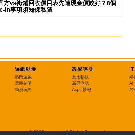
 in官方vs街鋪回收價目表先達現金價較好？8個
rade-in事項須知保私隱
遊戲動漫
教學評測
I
熱門遊戲
應用秘技
業
電競裝備
新品測試
AI
動漫玩具
Apps 情報
名
© 2026 e-zone. All Rights Reserved.