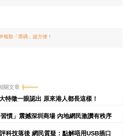
健康申報取「黑碼」超方便！
相關文章
0大特徵一眼認出 原來港人都長這樣！
習慣」震撼深圳商場 內地網民激讚有秩序
評科技落後 網民質疑：點解唔用USB插口