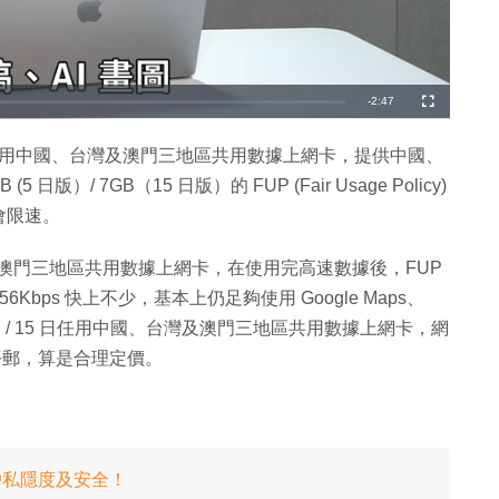
剩
-
2:47
全
螢
幕
餘
日及 15 日任用中國、台灣及澳門三地區共用數據上網卡，提供中國、
時
版）/ 7GB（15 日版）的 FUP (Fair Usage Policy)
間
會限速。
、台灣及澳門三地區共用數據上網卡，在使用完高速數據後，FUP
256Kbps 快上不少，基本上仍足夠使用 Google Maps、
 2 5 日 / 15 日任用中國、台灣及澳門三地區共用數據上網卡，網
版）包平郵，算是合理定價。
用戶私隱度及安全！