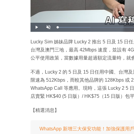
載
播
開
入
放
啟
完
音
畢
效
:
Lucky Sim 姊妹品牌 Lucky 2 推出 5 
1
9
台灣及澳門三地，最高 42Mbps 速度，並設有 4GB (5 日
.
4
0
公平使用政策，當數據用量超過額定流量時，就
%
不過，Lucky 2 的 5 日及 15 日任用中國
限速為 512Kbps，而較其他品牌的 128Kbps 或 
WhatsApp Call 等應用。現時，這張 Lucky
店賣緊 HK$40 (5 日版）/ HK$75（15 日
【精選消息】
WhatsApp 新增三大保安功能！加強保護