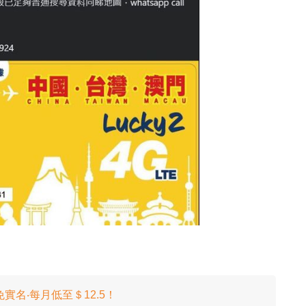
免實名‧每月低至＄12.5！