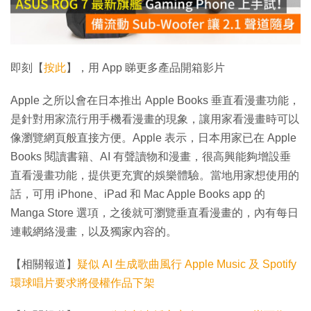
放
影
片
即刻【
按此
】，用 App 睇更多產品開箱影片
Apple 之所以會在日本推出 Apple Books 垂直看漫畫功能，
是針對用家流行用手機看漫畫的現象，讓用家看漫畫時可以
像瀏覽網頁般直接方便。Apple 表示，日本用家已在 Apple
Books 閱讀書籍、AI 有聲讀物和漫畫，很高興能夠增設垂
直看漫畫功能，提供更充實的娛樂體驗。當地用家想使用的
話，可用 iPhone、iPad 和 Mac Apple Books app 的
Manga Store 選項，之後就可瀏覽垂直看漫畫的，內有每日
連載網絡漫畫，以及獨家內容的。
【相關報道】
疑似 AI 生成歌曲風行 Apple Music 及 Spotify
環球唱片要求將侵權作品下架