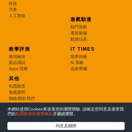
科技
汽車
人工智能
遊戲動漫
熱門遊戲
電競裝備
動漫玩具
教學評測
IT TIMES
應用秘技
業界頭條
新品測試
AI 策略
Apps 情報
名家專欄
其他
私隱政策
免責聲明
聯絡/關於我們
本網站使用Cookies來改善您的瀏覽體驗, 請確定您同意及接受我
© 2026 e-zone. All Rights Reserved.
們的
私隱政策與使用條款
才繼續瀏覽。
在Google
同意及關閉
追蹤《e-zone》