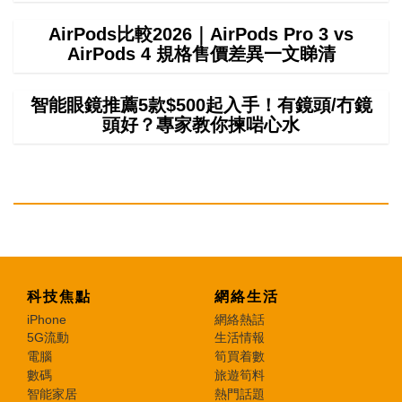
AirPods比較2026｜AirPods Pro 3 vs
AirPods 4 規格售價差異一文睇清
智能眼鏡推薦5款$500起入手！有鏡頭/冇鏡
頭好？專家教你揀啱心水
科技焦點
網絡生活
iPhone
網絡熱話
5G流動
生活情報
電腦
筍買着數
數碼
旅遊筍料
智能家居
熱門話題