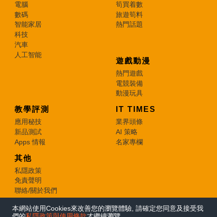
電腦
筍買着數
數碼
旅遊筍料
智能家居
熱門話題
科技
汽車
人工智能
遊戲動漫
熱門遊戲
電競裝備
動漫玩具
教學評測
IT TIMES
應用秘技
業界頭條
新品測試
AI 策略
Apps 情報
名家專欄
其他
私隱政策
免責聲明
聯絡/關於我們
本網站使用Cookies來改善您的瀏覽體驗, 請確定您同意及接受我
© 2026 e-zone. All Rights Reserved.
們的
私隱政策與使用條款
才繼續瀏覽。