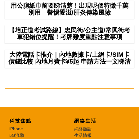
用公廁紙巾前要睇清楚！出現呢個特徵千萬
別用 警惕愛滋/肝炎傳染風險
【培正道考試路線】忠民街/公主道/常興街考
車犯錯位提醒！考牌難度重點注意事項
大陸電話卡推介｜內地數據卡/上網卡/SIM卡
價錢比較 內地月費卡¥5起 申請方法一文睇清
科技焦點
網絡生活
iPhone
網絡熱話
5G流動
生活情報