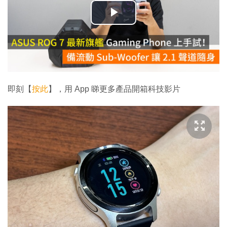
播
放
影
片
即刻【
按此
】，用 App 睇更多產品開箱科技影片