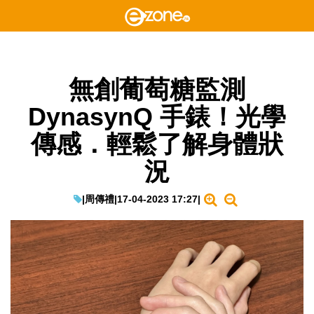
無創葡萄糖監測
DynasynQ 手錶！光學
傳感．輕鬆了解身體狀
況
|
周傳禮
|
17-04-2023 17:27
|