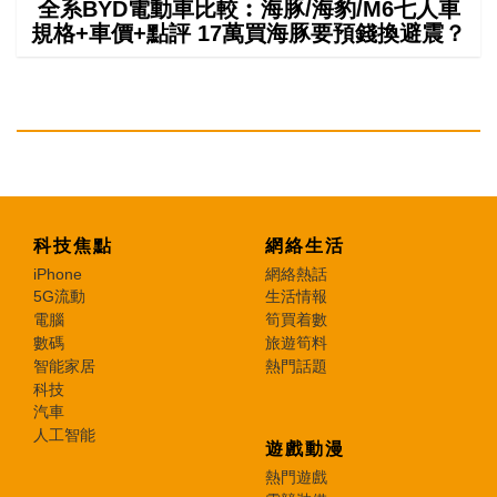
全系BYD電動車比較︰海豚/海豹/M6七人車
規格+車價+點評 17萬買海豚要預錢換避震？
科技焦點
網絡生活
iPhone
網絡熱話
5G流動
生活情報
電腦
筍買着數
數碼
旅遊筍料
智能家居
熱門話題
科技
汽車
人工智能
遊戲動漫
熱門遊戲