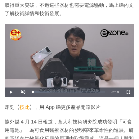
取得重大突破，不過這些器材也需要電源驅動，馬上睇內文
了解技術詳情和技術發展。
剩
-
2:18
載
播
開
全
入
放
啟
螢
完
音
幕
餘
畢
效
:
即刻【
按此
】，用 App 睇更多產品開箱影片
2
時
3
.
4
間
據外媒 4 月 14 日報道，意大利技術研究院成功發明「可食
8
%
用電池」，為可食用醫療器材的發明帶來革命性的進展。研
究團隊在生物氧化反應的原理中取得靈感，這是一個人體和