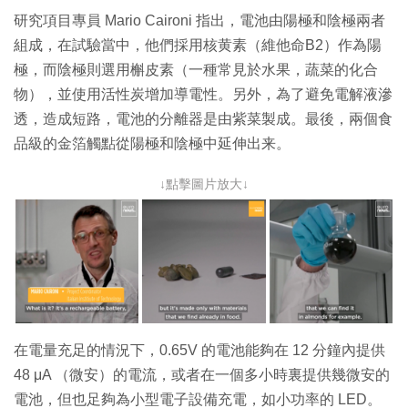
研究項目專員 Mario Caironi 指出，電池由陽極和陰極兩者
組成，在試驗當中，他們採用核黄素（維他命B2）作為陽
極，而陰極則選用槲皮素（一種常見於水果，蔬菜的化合
物），並使用活性炭增加導電性。另外，為了避免電解液滲
透，造成短路，電池的分離器是由紫菜製成。最後，兩個食
品級的金箔觸點從陽極和陰極中延伸出来。
↓點擊圖片放大↓
在電量充足的情況下，0.65V 的電池能夠在 12 分鐘內提供
48 μA （微安）的電流，或者在一個多小時裏提供幾微安的
電池，但也足夠為小型電子設備充電，如小功率的 LED。