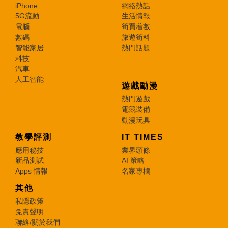
iPhone
網絡熱話
5G流動
生活情報
電腦
筍買着數
數碼
旅遊筍料
智能家居
熱門話題
科技
汽車
人工智能
遊戲動漫
熱門遊戲
電競裝備
動漫玩具
教學評測
IT TIMES
應用秘技
業界頭條
新品測試
AI 策略
Apps 情報
名家專欄
其他
私隱政策
免責聲明
聯絡/關於我們