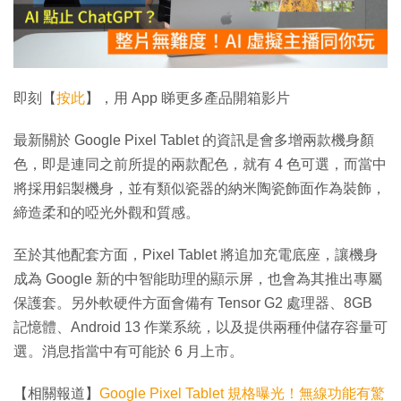
放
影
片
即刻【
按此
】，用 App 睇更多產品開箱影片
最新關於 Google Pixel Tablet 的資訊是會多增兩款機身顏
色，即是連同之前所提的兩款配色，就有 4 色可選，而當中
將採用鋁製機身，並有類似瓷器的納米陶瓷飾面作為裝飾，
締造柔和的啞光外觀和質感。
至於其他配套方面，Pixel Tablet 將追加充電底座，讓機身
成為 Google 新的中智能助理的顯示屏，也會為其推出專屬
保護套。另外軟硬件方面會備有 Tensor G2 處理器、8GB
記憶體、Android 13 作業系統，以及提供兩種仲儲存容量可
選。消息指當中有可能於 6 月上市。
【相關報道】
Google Pixel Tablet 規格曝光！無線功能有驚