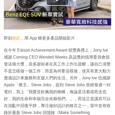
播
放
影
片
即刻
按此
，用 App 睇更多產品開箱影片
在今年 Edison Achievement Award 頒獎典禮上，Jony Ive
感謝 Corning CEO Wendell Weeks 及該獎的指導委員會頒
發這個大獎，並多謝前者在其工作上作出提醒，讓自己清楚
不是怎樣做一個工作，而是為何要這樣做，使其有更大動力
透過設計來服務和支援人們的生活。另外，Jony Ive 也感謝
Apple「教主」Steve Jobs，提到 Steve Jobs 曾經發過一封
電封，寫上「我愛並欽佩我的物種，無論是活着或死去也
好，我的生命和幸福完全依賴他們。」，而這正是讓其可以
在混亂中回復平靜，專注做好設計的格言之一，當中並有收
錄於最新 Steve Jobs 回憶錄《Make Something