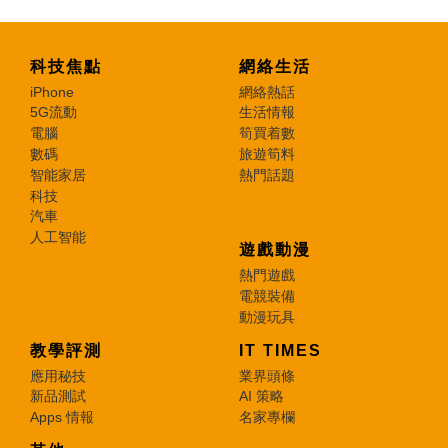
科技焦點
網絡生活
iPhone
網絡熱話
5G流動
生活情報
電腦
筍買着數
數碼
旅遊筍料
智能家居
熱門話題
科技
汽車
人工智能
遊戲動漫
熱門遊戲
電競裝備
動漫玩具
教學評測
IT TIMES
應用秘技
業界頭條
新品測試
AI 策略
Apps 情報
名家專欄