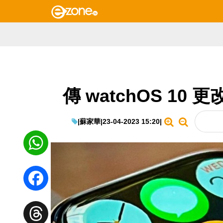
傳 watchOS 10
|
蘇家華
|
23-04-2023 15:20
|
WhatsApp
Facebook