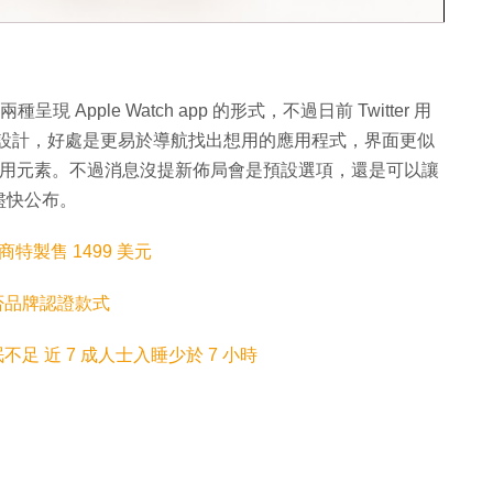
種呈現 Apple Watch app 的形式，不過日前 Twitter 用
0 會更改版面設計，好處是更易於導航找出想用的應用程式，界面更似
找到的使用元素。不過消息沒提新佈局會是預設選項，還是可以讓
盡快公布。
珠寶商特製售 1499 美元
是否品牌認證款式
眠不足 近 7 成人士入睡少於 7 小時