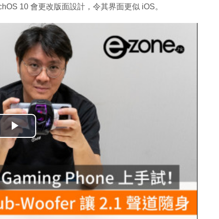
 watchOS 10 會更改版面設計，令其界面更似 iOS。
播
放
影
片