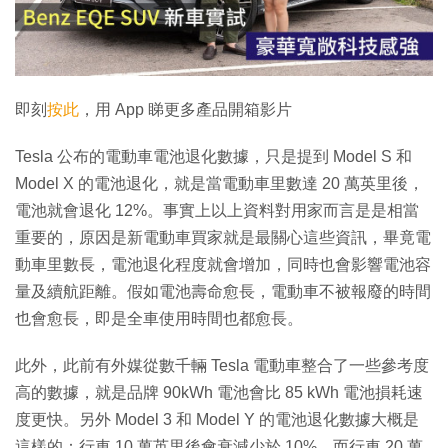
放
影
片
即刻
按此
，用 App 睇更多產品開箱影片
Tesla 公布的電動車電池退化數據，只是提到 Model S 和
Model X 的電池退化，就是當電動車里數達 20 萬英里後，
電池就會退化 12%。事實上以上資料對用家而言是是相當
重要的，原因是新電動車買家就是最關心這些資訊，畢竟電
動車里數長，電池退化程度就會增加，同時也會影響電池容
量及續航距離。假如電池壽命愈長，電動車不被報廢的時間
也會愈長，即是全車使用時間也都愈長。
此外，此前有外媒從數千輛 Tesla 電動車整合了一些參考度
高的數據，就是品牌 90kWh 電池會比 85 kWh 電池損耗速
度更快。另外 Model 3 和 Model Y 的電池退化數據大概是
這樣的：行車 10 萬英里後會衰減少於 10%，而行車 20 萬