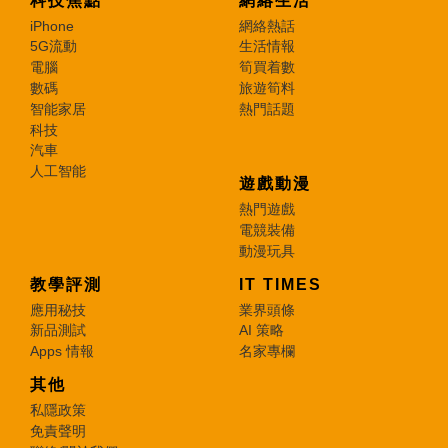
科技焦點
網絡生活
iPhone
網絡熱話
5G流動
生活情報
電腦
筍買着數
數碼
旅遊筍料
智能家居
熱門話題
科技
汽車
人工智能
遊戲動漫
熱門遊戲
電競裝備
動漫玩具
教學評測
IT TIMES
應用秘技
業界頭條
新品測試
AI 策略
Apps 情報
名家專欄
其他
私隱政策
免責聲明