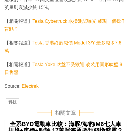
英里則衰減少於 15%。
【相關報道】
Tesla Cybertruck 水撥測試曝光 或現一個操作
盲點？
【相關報道】
Tesla 香港終於減價 Model 3/Y 最多減＄7.6
萬
【相關報道】
Tesla Yoke 呔盤不受歡迎 改裝用圓形呔盤 8
日售罄
Source:
Electrek
科技
相關文章
全系BYD電動車比較︰海豚/海豹/M6七人車
規格+車價+點評 17萬買海豚要預錢換避震？