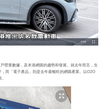
剩
-
5:06
全
螢
幕
餘
時
間
上的網店商戶營業數據，及本港網購的趨勢和發展。就去年而言，生
，而「電子產品」則是去年最暢旺的網購產業。以O2O
倍。