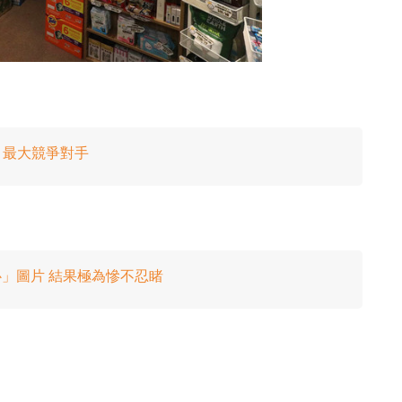
PT 最大競爭對手
很開心」圖片 結果極為慘不忍睹