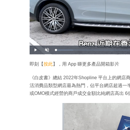
載
播
開
入
放
啟
完
音
畢
效
:
即刻【
按此
】，用 App 睇更多產品開箱影片
1
0
.
5
《白皮書》總結 2022年Shopline 平台
9
%
活消費品類型網店最為熱門，佔平台網店超過一半
或OMO模式經營的商戶成交金額比純網店高出 6