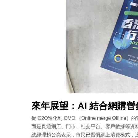
來年展望：AI 結合網購
從 O2O進化到 OMO （Online merge O
而是貫通網店、門市、社交平台、客戶數據等資料，
總經理趙公亮表示，市民已習慣網上消費模式，