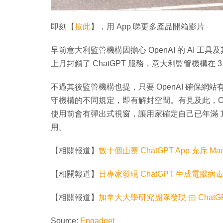
即刻【
按此
】，用 App 睇更多產品開箱影片
早前意大利監管機構因擔心 OpenAI 的 AI 
上月封鎖了 ChatGPT 服務，意大利監管機構在 3 
不過其後監管機構也提，只要 OpenAI 確保網站
守機構的不同規定，即有解封空間。有見及此，Open
使用前會有彈出式視窗，讓用家確定自己已年滿 18
用。
【相關報道】
數十個山寨 ChatGPT App 充斥 M
【相關報道】
日專家發現 ChatGPT 生成電腦
【相關報道】
加拿大大學研究團隊發現 由 Chat
Source:
Engadget