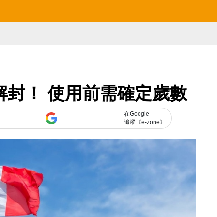
終解封！ 使用前需確定歲數
在Google
追蹤《e-zone》