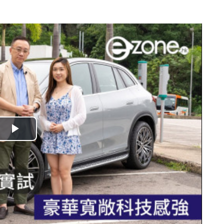
。
播
放
影
片