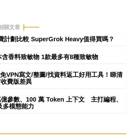
相關文章
計劃比較 SuperGrok Heavy值得買嗎？
本含香料致敏物 1款最多有8種致敏物
mini免VPN寫文/整圖/找資料返工好用工具！睇清
/收費版差異
4 萬億參數、100 萬 Token 上下文 主打編程、
及多模態能力