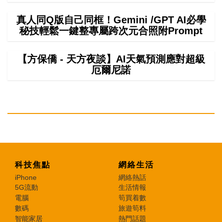
真人同Q版自己同框！Gemini /GPT AI必學
秘技輕鬆一鍵整專屬跨次元合照附Prompt
【方保僑 - 天方夜談】AI天氣預測應對超級
厄爾尼諾
科技焦點
網絡生活
iPhone
網絡熱話
5G流動
生活情報
電腦
筍買着數
數碼
旅遊筍料
智能家居
熱門話題