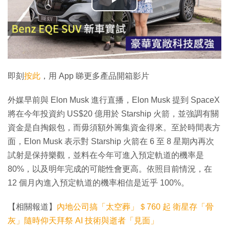
播
放
影
片
即刻
按此
，用 App 睇更多產品開箱影片
外媒早前與 Elon Musk 進行直播，Elon Musk 提到 SpaceX
將在今年投資約 US$20 億用於 Starship 火箭，並強調有關
資金是自掏銀包，而毋須額外籌集資金得來。至於時間表方
面，Elon Musk 表示對 Starship 火箭在 6 至 8 星期內再次
試射是保持樂觀，並料在今年可進入預定軌道的機率是
80%，以及明年完成的可能性會更高。依照目前情況，在
12 個月內進入預定軌道的機率相信是近乎 100%。
【相關報道】
內地公司搞「太空葬」＄760 起 衛星存「骨
灰」隨時仰天拜祭 AI 技術與逝者「見面」