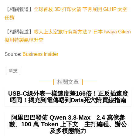
【相關報道】
全球首枚 3D 打印火箭 下月展開 GLHF 太空
任務
【相關報道】
載人上太空旅行有新方法？ 日本 Iwaya Giken
擬用特製氣球升空
Source:
Business Insider
科技
相關文章
USB-C線外表一樣速度差166倍！正反插速度
唔同！揭充到電傳唔到Data死穴附買線指南
阿里巴巴發佈 Qwen 3.8-Max 2.4 萬億參
數、100 萬 Token 上下文 主打編程、辦公
及多模態能力