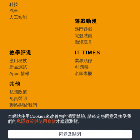
科技
汽車
人工智能
遊戲動漫
熱門遊戲
電競裝備
動漫玩具
教學評測
IT TIMES
應用秘技
業界頭條
新品測試
AI 策略
Apps 情報
名家專欄
其他
私隱政策
免責聲明
聯絡/關於我們
本網站使用Cookies來改善您的瀏覽體驗, 請確定您同意及接受我
© 2026 e-zone. All Rights Reserved.
們的
私隱政策與使用條款
才繼續瀏覽。
在Google
同意及關閉
追蹤《e-zone》