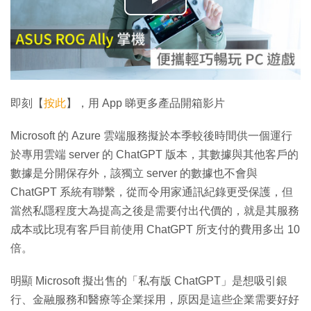
播
放
影
片
即刻【
按此
】，用 App 睇更多產品開箱影片
Microsoft 的 Azure 雲端服務擬於本季較後時間供一個運行
於專用雲端 server 的 ChatGPT 版本，其數據與其他客戶的
數據是分開保存外，該獨立 server 的數據也不會與
ChatGPT 系統有聯繫，從而令用家通訊紀錄更受保護，但
當然私隱程度大為提高之後是需要付出代價的，就是其服務
成本或比現有客戶目前使用 ChatGPT 所支付的費用多出 10
倍。
明顯 Microsoft 擬出售的「私有版 ChatGPT」是想吸引銀
行、金融服務和醫療等企業採用，原因是這些企業需要好好