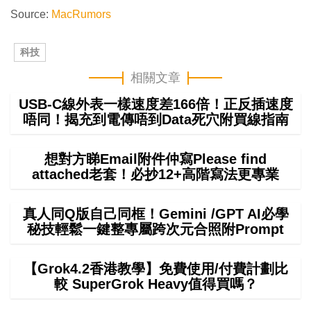
Source:
MacRumors
科技
相關文章
USB-C線外表一樣速度差166倍！正反插速度
唔同！揭充到電傳唔到Data死穴附買線指南
想對方睇Email附件仲寫Please find
attached老套！必抄12+高階寫法更專業
真人同Q版自己同框！Gemini /GPT AI必學
秘技輕鬆一鍵整專屬跨次元合照附Prompt
【Grok4.2香港教學】免費使用/付費計劃比
較 SuperGrok Heavy值得買嗎？