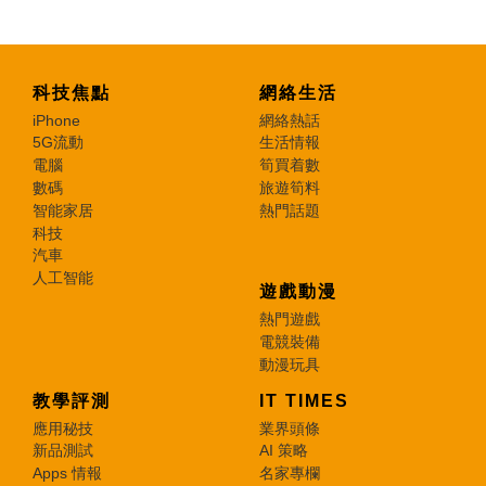
科技焦點
網絡生活
iPhone
網絡熱話
5G流動
生活情報
電腦
筍買着數
數碼
旅遊筍料
智能家居
熱門話題
科技
汽車
人工智能
遊戲動漫
熱門遊戲
電競裝備
動漫玩具
教學評測
IT TIMES
應用秘技
業界頭條
新品測試
AI 策略
Apps 情報
名家專欄