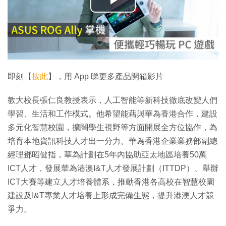
播
放
影
片
即刻【
按此
】，用 App 睇更多產品開箱影片
教大校長張仁良教授表示，人工智能等新科技徹底改變人們
學習、生活和工作模式。他希望能藉與華為香港合作，建設
多元化智慧校園，擴闊學生視野等方面開展全方位協作，為
培育本地資訊科技人才出一分力。華為香港企業業務部副總
經理鄧昭健指，華為計劃在5年內協助亞太地區培養50萬
ICT人才，發展華為港澳I&T人才發展計劃（ITTDP）、舉辦
ICT大賽等建立人才培養體系，推動香港各高校在智慧校園
建設及I&T專業人才培養上形成完備生態，提升港澳人才競
爭力。