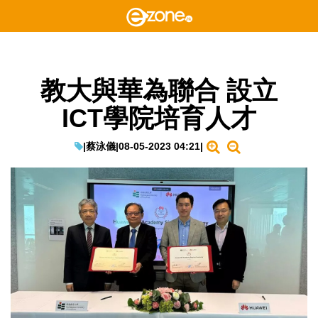
教大與華為聯合 設立
ICT學院培育人才
|
蔡泳儀
|
08-05-2023 04:21
|