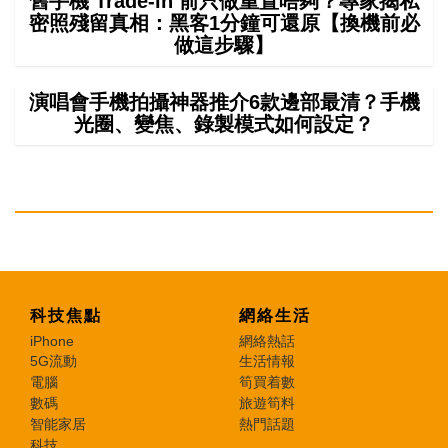
舊手機 Trade-in 前只做重置唔夠？專家揭私
密照殘留真相：黑客1分鐘可還原【換機前必
做這步驟】
演唱會手機拍攝神器推介6款邊部最清？手機
光圈、變焦、錄製模式如何設定？
科技焦點
網絡生活
iPhone
網絡熱話
5G流動
生活情報
電腦
筍買着數
數碼
旅遊筍料
智能家居
熱門話題
科技