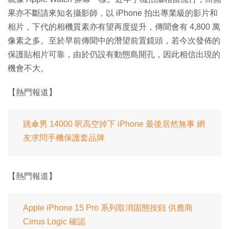
果亦不斷請來知名攝影師，以 iPhone 拍出專業級的影片和
相片，下代的相機質素亦有望再度提升，傳聞會有 4,800 萬
像素之多。至於早前傳聞中的潛望前置鏡頭，若今次發佈的
保護貼相片可靠，由於仍設有動態島開孔，因此相信出現的
機會不大。
【熱門報道】
跳傘男 14000 呎高空掉下 iPhone 最後居然無事 網
友求問手機保護套品牌
【熱門報道】
Apple iPhone 15 Pro 系列取消固態按鈕 供應商
Cirrus Logic 確認