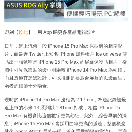
放
影
片
即刻【
按此
】，用 App 睇更多產品開箱影片
日前，網上流傳一段 iPhone 15 Pro Max 原型機的相箱影
片，而最近 Twitter 上知名 iPhone 爆料帳戶 Ice universe 便
貼出一張號稱是 iPhone 15 Pro Max 的屏幕保護貼相片，從
圖中可見保護貼的邊框明顯較 iPhone 14 Pro Max 為幼細，
而且透過其黑邊設計，可以推測是要迎合屏幕的弧邊而生，
兩者的細節十分吻合。
現時的 iPhone 14 Pro Max 邊框為 2.17mm，窄邊記錄被最
近上市的小米 13 系列以 1.81mm 打破，相信 iPhone 15
Pro Max 有機會比這個數字更為幼細。此外，綜合早前的消
息，iPhone 15 Pro Max 會採用曲率更高的弧邊，整個概念
就像 Apple Watch 屏幕一樣。近年手機拍攝相當流行，而蘋