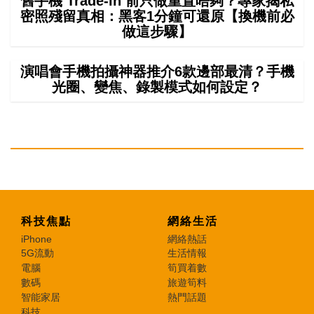
舊手機 Trade-in 前只做重置唔夠？專家揭私
密照殘留真相：黑客1分鐘可還原【換機前必
做這步驟】
演唱會手機拍攝神器推介6款邊部最清？手機
光圈、變焦、錄製模式如何設定？
科技焦點
網絡生活
iPhone
網絡熱話
5G流動
生活情報
電腦
筍買着數
數碼
旅遊筍料
智能家居
熱門話題
科技