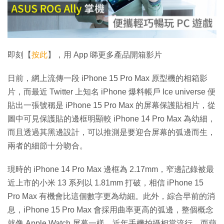
放
影
片
即刻【
按此
】，用 App 睇更多產品開箱影片
日前，網上流傳一段 iPhone 15 Pro Max 原型機的相箱影
片，而最近 Twitter 上知名 iPhone 爆料帳戶 Ice universe 便
貼出一張號稱是 iPhone 15 Pro Max 的屏幕保護貼相片，從
圖中可見保護貼的邊框明顯較 iPhone 14 Pro Max 為幼細，
而且透過其黑邊設計，可以推測是要迎合屏幕的弧邊而生，
兩者的細節十分吻合。
現時的 iPhone 14 Pro Max 邊框為 2.17mm，窄邊記錄被最
近上市的小米 13 系列以 1.81mm 打破，相信 iPhone 15
Pro Max 有機會比這個數字更為幼細。此外，綜合早前的消
息，iPhone 15 Pro Max 會採用曲率更高的弧邊，整個概念
就像 Apple Watch 屏幕一樣。近年手機拍攝相當流行，而蘋