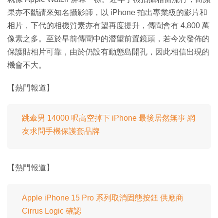
果亦不斷請來知名攝影師，以 iPhone 拍出專業級的影片和
相片，下代的相機質素亦有望再度提升，傳聞會有 4,800 萬
像素之多。至於早前傳聞中的潛望前置鏡頭，若今次發佈的
保護貼相片可靠，由於仍設有動態島開孔，因此相信出現的
機會不大。
【熱門報道】
跳傘男 14000 呎高空掉下 iPhone 最後居然無事 網
友求問手機保護套品牌
【熱門報道】
Apple iPhone 15 Pro 系列取消固態按鈕 供應商
Cirrus Logic 確認