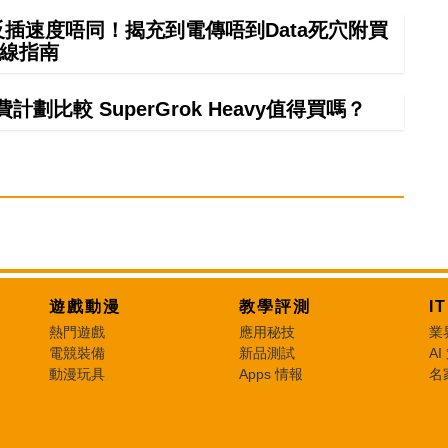
正反插速度唔同！揭充到電傳唔到Data死穴附買
線指南
計劃比較 SuperGrok Heavy值得買嗎？
遊戲動漫
教學評測
I
熱門遊戲
應用秘技
業
電競裝備
新品測試
AI
動漫玩具
Apps 情報
名