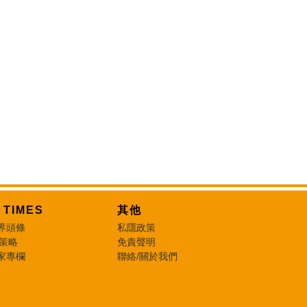
T TIMES
其他
界頭條
私隱政策
 策略
免責聲明
家專欄
聯絡/關於我們