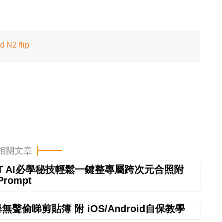
N2 flip
相關文章
GPT AI必學秘技輕鬆一鍵整專屬跨次元合照附
Prompt
偷睇剪貼簿 附 iOS/Android自保教學