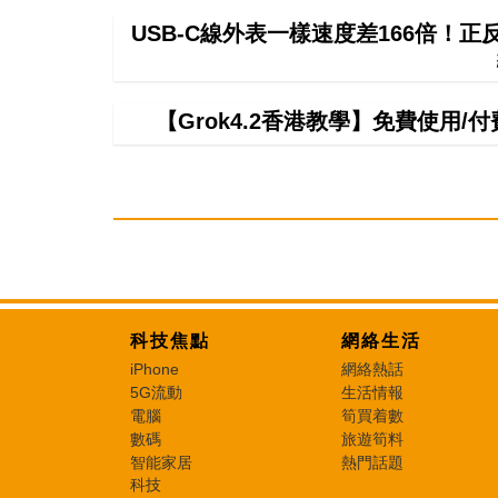
USB-C線外表一樣速度差166倍！
【Grok4.2香港教學】免費使用/付費
科技焦點
網絡生活
iPhone
網絡熱話
5G流動
生活情報
電腦
筍買着數
數碼
旅遊筍料
智能家居
熱門話題
科技