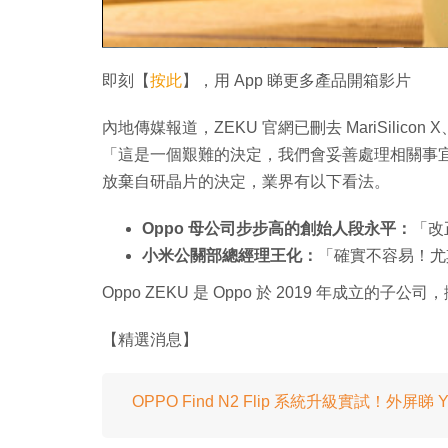
即刻【
按此
】，用 App 睇更多產品開箱影片
內地傳媒報道，ZEKU 官網已刪去 MariSilicon X
「這是一個艱難的決定，我們會妥善處理相關事宜
放棄自研晶片的決定，業界有以下看法。
Oppo 母公司步步高的創始人段永平：
「改
小米公關部總經理王化：
「確實不容易！尤
Oppo ZEKU 是 Oppo 於 2019 年成立的子
【精選消息】
OPPO Find N2 Flip 系統升級實試！外屏睇 Yo