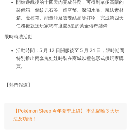
開始遊戲後的十四天內完成任務，可得到眾多高階的
裝備箱、銘紋咒石券、虛空幣、深淵水晶、魔法素材
箱、魔核箱、能量瓶及靈魂結晶等好物！完成第四天
任務後就送玩家稀有度屬5星的紫金傳奇裝備！
限時時裝活動
活動時間：5 月 12 日開服後至 5 月 24 日，限時期間
特別推出兩套兔娃娃時裝在商城以禮包形式供玩家購
買。
【熱門報道】
【Pokémon Sleep 今年夏季上線】 率先揭曉 3 大玩
法及功能！