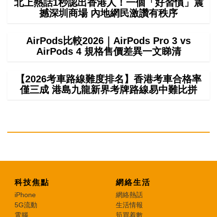
北上熱話1秒認出香港人！一個「好習慣」震
撼深圳商場 內地網民激讚有秩序
AirPods比較2026｜AirPods Pro 3 vs
AirPods 4 規格售價差異一文睇清
【2026考車路線難度排名】香港考車合格率
僅三成 港島九龍新界考牌路線易中難比拼
科技焦點
網絡生活
iPhone
網絡熱話
5G流動
生活情報
電腦
筍買着數