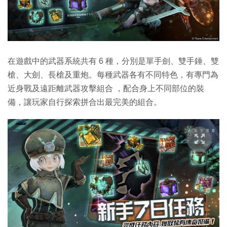
在遊戲中的武器系統共有 6 種，分別是單手劍、雙手錘、雙
槍、大劍、長槍及重炮。每種武器各有不同特色，有專門為
近身戰及遠距離武器攻擊組合 ，配合身上不同部位的裝
備，讓玩家自行探索拼合出最完美的組合。