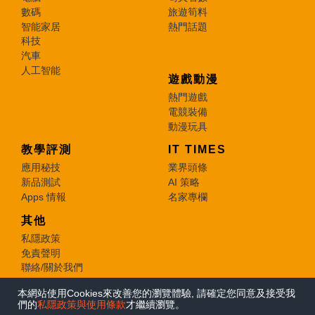
數碼
旅遊筍料
智能家居
熱門話題
科技
汽車
人工智能
遊戲動漫
熱門遊戲
電競裝備
動漫玩具
教學評測
IT TIMES
應用秘技
業界頭條
新品測試
AI 策略
Apps 情報
名家專欄
其他
私隱政策
免責聲明
聯絡/關於我們
本網站使用Cookies來改善您的瀏覽體驗, 請確定您同意及接受我
© 2026 e-zone. All Rights Reserved.
們的
私隱政策與使用條款
才繼續瀏覽。