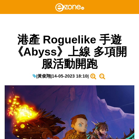
港產 Roguelike 手遊
《Abyss》上線 多項開
服活動開跑
|
黃俊翔
|
14-05-2023 18:10
|