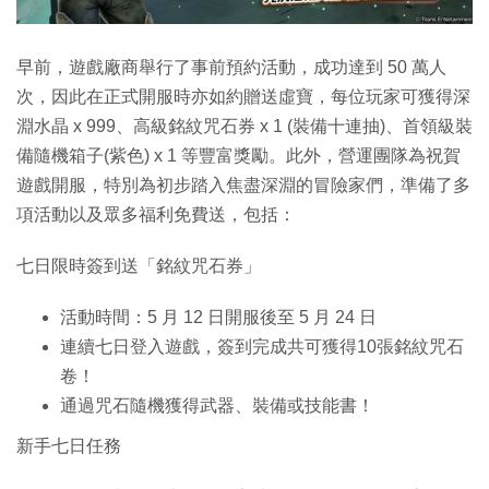
早前，遊戲廠商舉行了事前預約活動，成功達到 50 萬人
次，因此在正式開服時亦如約贈送虛寶，每位玩家可獲得深
淵水晶 x 999、高級銘紋咒石券 x 1 (裝備十連抽)、首領級裝
備隨機箱子(紫色) x 1 等豐富獎勵。此外，營運團隊為祝賀
遊戲開服，特別為初步踏入焦盡深淵的冒險家們，準備了多
項活動以及眾多福利免費送，包括：
七日限時簽到送「銘紋咒石券」
活動時間：5 月 12 日開服後至 5 月 24 日
連續七日登入遊戲，簽到完成共可獲得10張銘紋咒石
卷！
通過咒石隨機獲得武器、裝備或技能書！
新手七日任務