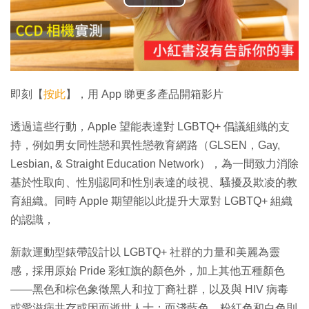
播
放
影
片
即刻【
按此
】，用 App 睇更多產品開箱影片
透過這些行動，Apple 望能表達對 LGBTQ+ 倡議組織的支
持，例如男女同性戀和異性戀教育網路（GLSEN，Gay,
Lesbian, & Straight Education Network），為一間致力消除
基於性取向、性別認同和性別表達的歧視、騷擾及欺凌的教
育組織。同時 Apple 期望能以此提升大眾對 LGBTQ+ 組織
的認識，
新款運動型錶帶設計以 LGBTQ+ 社群的力量和美麗為靈
感，採用原始 Pride 彩虹旗的顏色外，加上其他五種顏色
——黑色和棕色象徵黑人和拉丁裔社群，以及與 HIV 病毒
或愛滋病共存或因而逝世人士；而淺藍色、粉紅色和白色則