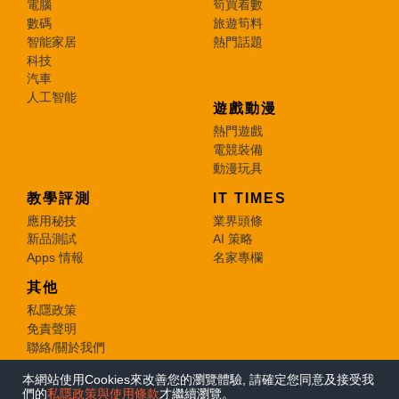
電腦
筍買着數
數碼
旅遊筍料
智能家居
熱門話題
科技
汽車
人工智能
遊戲動漫
熱門遊戲
電競裝備
動漫玩具
教學評測
IT TIMES
應用秘技
業界頭條
新品測試
AI 策略
Apps 情報
名家專欄
其他
私隱政策
免責聲明
聯絡/關於我們
本網站使用Cookies來改善您的瀏覽體驗, 請確定您同意及接受我
© 2026 e-zone. All Rights Reserved.
們的
私隱政策與使用條款
才繼續瀏覽。