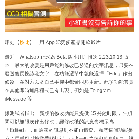
播
放
影
片
即刻【
按此
】，用 App 睇更多產品開箱影片
最近，Whatspp 正式為 Beta 版本用戶推送 2.23.10.13 版
本，最大的改變是用戶能夠修改已發送的文字訊息，只要在
發送後長按該段文字，在功能選單中就能選擇「Edit」作出
修改，在對方以及自己手機中都會同步更新。此項功能其實
在其他即時通訊程式已有出現，例如是 Telegram、
iMessage 等。
據測試者指出，新版的修改功能只提供 15 分鐘時限，在期
間可以無限次作出修改，經修改後的訊息會標示為
「Edited」，而原來的訊息則不能再追查。顯然這個功能是
為了用戶可以挽救手誤打錯，或者一時之氣打錯的訊息，設