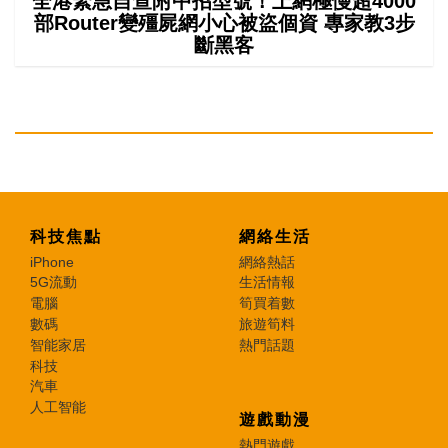
全港緊急自查附中招型號！上網極慢超4000
部Router變殭屍網小心被盜個資 專家教3步
斷黑客
科技焦點
網絡生活
iPhone
網絡熱話
5G流動
生活情報
電腦
筍買着數
數碼
旅遊筍料
智能家居
熱門話題
科技
汽車
人工智能
遊戲動漫
熱門遊戲