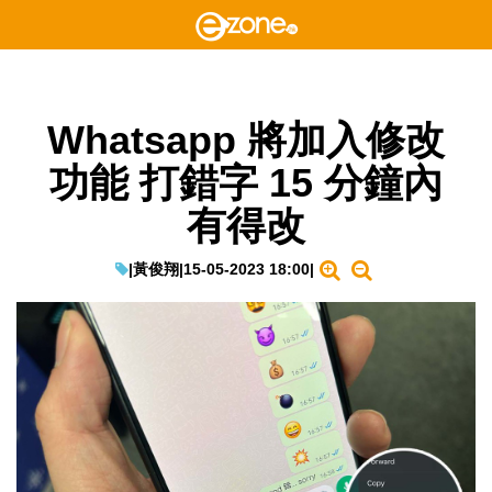
Whatsapp 將加入修改
功能 打錯字 15 分鐘內
有得改
|
黃俊翔
|
15-05-2023 18:00
|