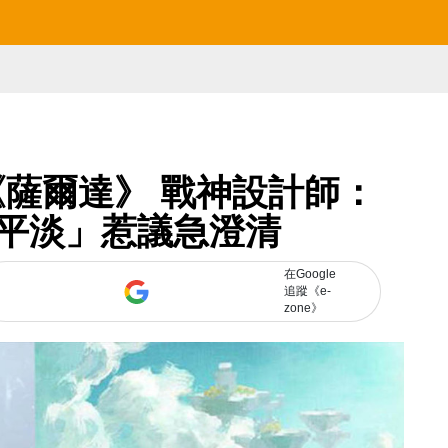
薩爾達》 戰神設計師：
平淡」惹議急澄清
在Google
追蹤《e-
zone》