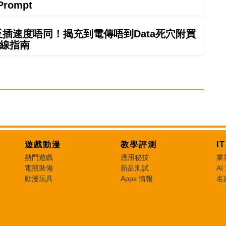
Prompt
正反插速度唔同！揭充到電傳唔到Data死穴附買
線指南
遊戲動漫
教學評測
I
熱門遊戲
應用秘技
業
電競裝備
新品測試
AI
動漫玩具
Apps 情報
名