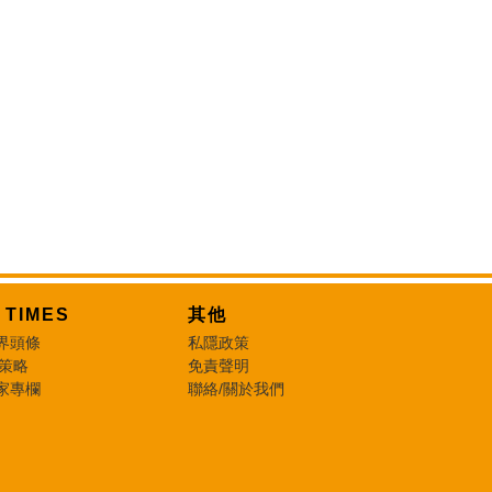
T TIMES
其他
界頭條
私隱政策
 策略
免責聲明
家專欄
聯絡/關於我們