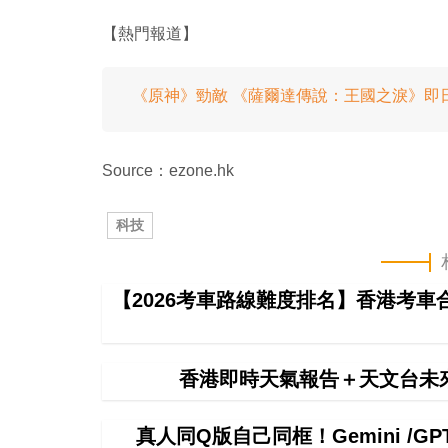
【熱門報道】
《原神》勁敵 《薩爾達傳說：王國之淚》即
Source：ezone.hk
科技
【2026考車路線難度排名】香港考
香港即時天氣報告＋天文台未
真人同Q版自己同框！Gemini /