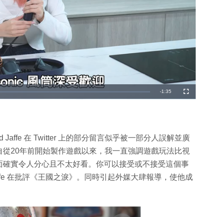
剩
-
1:35
全
螢
幕
餘
時
間
d Jaffe 在 Twitter 上的部分留言似乎被一部分人誤解並廣
從20年前開始製作遊戲以來，我一直強調遊戲玩法比視
面確實令人分心且不太好看。你可以接受或不接受這個事
affe 在批評《王國之淚》。同時引起外媒大肆報導，使他成