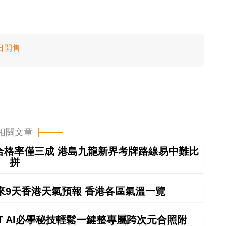
日開售
相關文章
車合格率僅三成 港島九龍新界考牌路線易中難比
拼
來9天香港天氣預報 香港各區氣溫一覽
GPT AI必學秘技輕鬆一鍵整專屬跨次元合照附