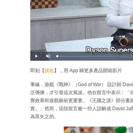
載
播
開
入
放
啟
完
音
畢
效
:
即刻【
按此
】，用 App 睇更多產品開箱影片
3
4
.
1
事緣，遊戲《戰神》（God of War） 設計師 Davi
1
%
泛傳播，才引發這次風波。他在留言中表示：「自
覺效果和遊戲藝術更重要。《王國之淚》部分畫
實。」然而，這段留言被一些人誤解成 David J
為眾矢之的。