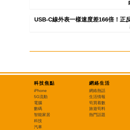
USB-C線外表一樣速度差166倍！
科技焦點
網絡生活
iPhone
網絡熱話
5G流動
生活情報
電腦
筍買着數
數碼
旅遊筍料
智能家居
熱門話題
科技
汽車