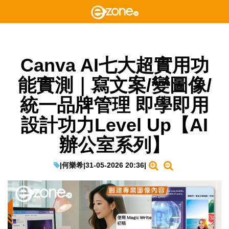
Canva AI七大超實用功
能實測｜寫文案/變圖像/
統一品牌管理 即學即用
設計功力Level Up【AI
辦公室系列】
|
何樂希
|
31-05-2026 20:36
|