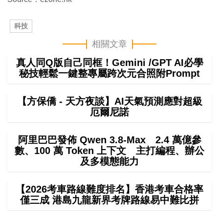
科技
相關文章
真人同Q版自己同框！Gemini /GPT AI必學
秘技輕鬆一鍵整專屬跨次元合照附Prompt
【方保僑 - 天方夜談】AI天氣預測應對超級
厄爾尼諾
阿里巴巴發佈 Qwen 3.8-Max 2.4 萬億參
數、100 萬 Token 上下文 主打編程、辦公
及多模態能力
【2026考車路線難度排名】香港考車合格率
僅三成 港島九龍新界考牌路線易中難比拼