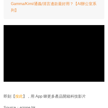
Gamma/Kimi/通義/清言邊款最好用？【AI辦公室系
列】
即刻【
按此
】，用 App 睇更多產品開箱科技影片
Source：ezone.hk