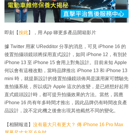
放
影
片
即刻【
按此
】，用 App 睇更多產品開箱影片
據 Twitter 用家 URedditor 分享的消息，可見 iPhone 16 的
後置拍攝頭鏡頭將採用直式設計，如同 iPhone 12，有別於
iPhone 13 至 iPhone 15 會用上對角設計。目前未知 Apple
何以會有這種改動，當時品牌推出 iPhone 13 和 iPhone 13
mini 時，就提新設計的後置拍攝鏡頭佈局是讓用家可體驗先
進拍攝系統，所以或許 Apple 這次的改變，是已經想好起用
直式鏡頭設計時，都可提升拍攝效果的方法。當然，因應
iPhone 16 尚有年多時間才推出，因此品牌仍有時間改良產
品設計，說不定此機之後會出現其他截然不同的變化。
【相關報道】
沒有最大只有更大？ 傳 iPhone 16 Pro Max
屏幕尺寸大至 6.9 吋