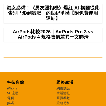
港女必備！《男友照相機》爆紅 AI 構圖從此
告別「影到我肥」的世紀爭拗【附免費使用
連結】
AirPods比較2026｜AirPods Pro 3 vs
AirPods 4 規格售價差異一文睇清
科技焦點
網絡生活
iPhone
網絡熱話
5G流動
生活情報
電腦
筍買着數
數碼
旅遊筍料