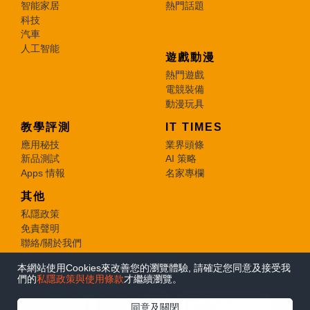
智能家居
熱門話題
科技
汽車
人工智能
遊戲動漫
熱門遊戲
電競裝備
動漫玩具
教學評測
IT TIMES
應用秘技
業界頭條
新品測試
AI 策略
Apps 情報
名家專欄
其他
私隱政策
免責聲明
聯絡/關於我們
本網站使用Cookies來改善您的瀏覽體驗, 請確定您同意及接受我
© 2026 e-zone. All Rights Reserved.
們的
私隱政策與使用條款
才繼續瀏覽。
在Google
同意及關閉