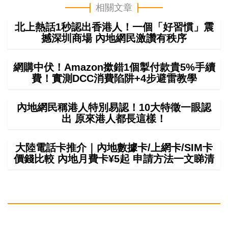
相關文章
北上熱話1秒認出香港人！一個「好習慣」震
撼深圳商場 內地網民激讚有秩序
網購中伏！Amazon撳錯1個掣付款貴5%手續
費！實測DCC消費陷阱+4步避雷教學
內地網民稱港人特別易認！10大特徵一眼認
出 原來港人都長這樣！
大陸電話卡推介｜內地數據卡/上網卡/SIM卡
價錢比較 內地月費卡¥5起 申請方法一文睇清