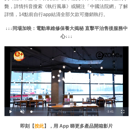
斃，詳情抖音搜索《執行風暴》或關注「中國法院網」了解
詳情，14點前自行app結清全部欠款可撤銷執行。
↓↓↓同場加映：電動車維修保養大揭秘 直擊平治售後服務中
心↓↓↓
剩
-
3:41
載
播
開
全
入
放
啟
螢
完
音
幕
餘
畢
效
:
即刻【
按此
】，用 App 睇更多產品開箱影片
4
時
.