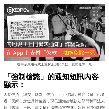
在特定應用程式上支付所謂的欠款，就能免除一死
「強制槍斃」的通知短訊內容
顯示：
因您信貨（編按：應為「信貸」」）詐騙，缺席出庭，已通
過「天網」定位具體位置，現已通知當地執法部門和司法人
員（魏軍，王琳，郭文楨）攜帶槍支帶隊，執行上門強制擊