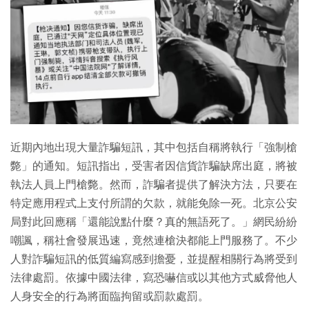
近期內地出現大量詐騙短訊，其中包括自稱將執行「強制槍
斃」的通知。短訊指出，受害者因信貨詐騙缺席出庭，將被
執法人員上門槍斃。然而，詐騙者提供了解決方法，只要在
特定應用程式上支付所謂的欠款，就能免除一死。北京公安
局對此回應稱「還能說點什麼？真的無語死了。」網民紛紛
嘲諷，稱社會發展迅速，竟然連槍決都能上門服務了。不少
人對詐騙短訊的低質編寫感到擔憂，並提醒相關行為將受到
法律處罰。依據中國法律，寫恐嚇信或以其他方式威脅他人
人身安全的行為將面臨拘留或罰款處罰。