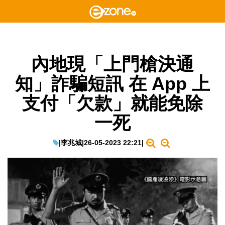
內地現「上門槍決通
知」詐騙短訊 在 App 上
支付「欠款」就能免除
一死
|
李兆城
|
26-05-2023 22:21
|