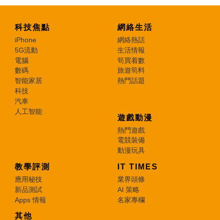
科技焦點
網絡生活
iPhone
網絡熱話
5G流動
生活情報
電腦
筍買着數
數碼
旅遊筍料
智能家居
熱門話題
科技
汽車
人工智能
遊戲動漫
熱門遊戲
電競裝備
動漫玩具
教學評測
IT TIMES
應用秘技
業界頭條
新品測試
AI 策略
Apps 情報
名家專欄
其他