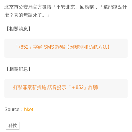
8
9
間
北京市公安局官方微博「平安北京」回應稱，「還能說點什
%
麼？真的無語死了。」
【相關消息】
「+852」字頭 SMS 詐騙【附辨別和防範方法】
【相關消息】
打擊罪案新措施 話音提示「＋852」詐騙
Source：
hket
科技