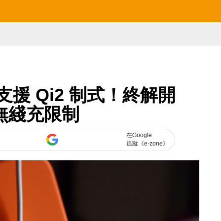
計將支援 Qi2 制式！終解開
 無綫充限制
在Google
追蹤《e-zone》