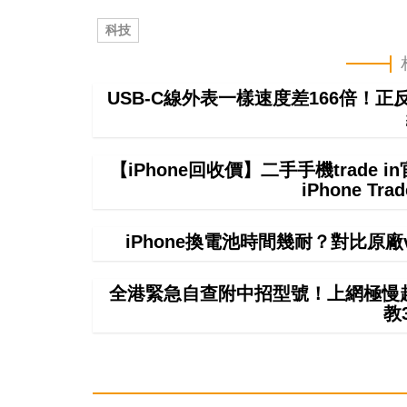
科技
USB-C線外表一樣速度差166倍！
【iPhone回收價】二手手機trade
iPhone T
iPhone換電池時間幾耐？對比原
全港緊急自查附中招型號！上網極慢超4
教