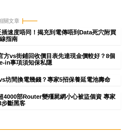
相關文章
正反插速度唔同！揭充到電傳唔到Data死穴附買
線指南
 in官方vs街鋪回收價目表先達現金價較好？8個
rade-in事項須知保私隱
廠vs坊間換電幾錢？專家5招保養延電池壽命
000部Router變殭屍網小心被盜個資 專家
3步斷黑客