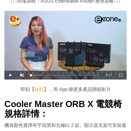
↓↓↓同場加映：ASUS Extendable Router 應用攻略↓↓↓
剩
-
3:17
載
播
開
全
入
放
啟
螢
完
音
幕
餘
畢
效
:
即刻【
按此
】，用 App 睇更多產品開箱影片
1
時
6
.
4
Cooler Master ORB X 電競椅
間
5
%
規格詳情：
機身顏色選擇有宇宙黑和北極白 2 款。顯示器支架可安裝最