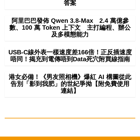
答案
阿里巴巴發佈 Qwen 3.8-Max 2.4 萬億參
數、100 萬 Token 上下文 主打編程、辦公
及多模態能力
USB-C線外表一樣速度差166倍！正反插速度
唔同！揭充到電傳唔到Data死穴附買線指南
港女必備！《男友照相機》爆紅 AI 構圖從此
告別「影到我肥」的世紀爭拗【附免費使用
連結】