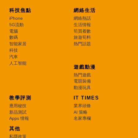
科技焦點
網絡生活
iPhone
網絡熱話
5G流動
生活情報
電腦
筍買着數
數碼
旅遊筍料
智能家居
熱門話題
科技
汽車
人工智能
遊戲動漫
熱門遊戲
電競裝備
動漫玩具
教學評測
IT TIMES
應用秘技
業界頭條
新品測試
AI 策略
Apps 情報
名家專欄
其他
私隱政策