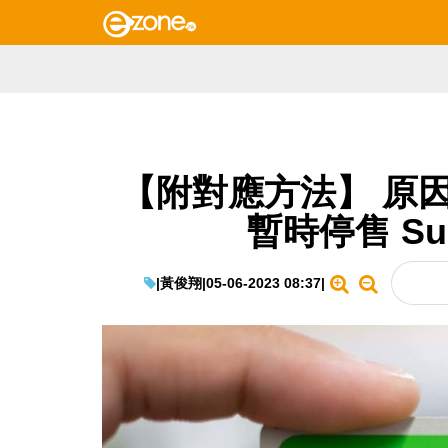
【附對應方法】 原因
暫時停售 Su
|
黃俊翔
|
05-06-2023 08:37
|