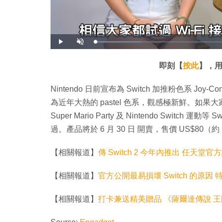
載
播
開
入
放
啟
完
音
畢
效
:
即刻【
按此
】，用
1
6
.
4
Nintendo 日前宣布為 Switch 加推粉色系 
5
%
為近年大熱的 pastel 色系，觀感極新鮮。如果大家暑
Super Mario Party 及 Nintendo Swi
過。產品將於 6 月 30 日 開賣，售價 US$80（約 
【相關報道】
傳 Switch 2 今年內推出 任天堂
【相關報道】
官方公開最易損壞 Switch 的原
【相關報道】
打卡兼送精美贈品 《薩爾達傳說 