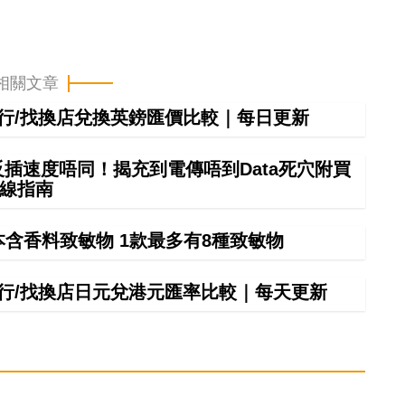
相關文章
間銀行/找換店兌換英鎊匯價比較｜每日更新
正反插速度唔同！揭充到電傳唔到Data死穴附買
線指南
本含香料致敏物 1款最多有8種致敏物
間銀行/找換店日元兌港元匯率比較｜每天更新