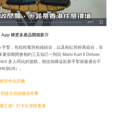
剩
-
3:17
全
螢
幕
餘
 App 睇更多產品開箱影片
時
間
Joy-Con 手掣，包括粉紫與粉綠組合，以及粉紅與粉黃組合，全
假期間會相約三五知己一同玩 Mario Kart 8 Deluxe、
tch 運動等 Switch 多人同玩的遊戲，相信加購這款新手掣就最適合不
HK$628）。
官方終於作出回應
因 特別提示切勿做這件事
王國之淚》打卡位登陸香港