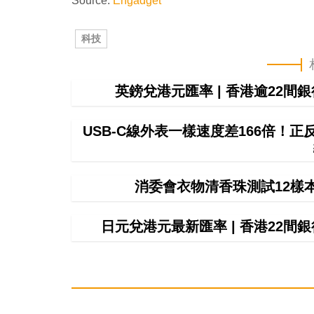
Source:
Engadget
科技
英鎊兌港元匯率 | 香港逾22
USB-C線外表一樣速度差166倍！
消委會衣物清香珠測試12樣
日元兌港元最新匯率 | 香港22