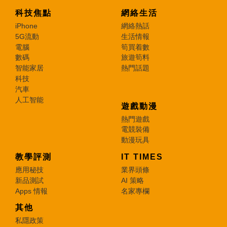
科技焦點
網絡生活
iPhone
網絡熱話
5G流動
生活情報
電腦
筍買着數
數碼
旅遊筍料
智能家居
熱門話題
科技
汽車
人工智能
遊戲動漫
熱門遊戲
電競裝備
動漫玩具
教學評測
IT TIMES
應用秘技
業界頭條
新品測試
AI 策略
Apps 情報
名家專欄
其他
私隱政策