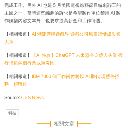
完成工作。另外 AI 也是 5 月美國電視綜藝節目編劇罷工的
主因之一，當時這些編劇的訴求是希望製作單位禁用 AI 製
作娛樂內容文本外，也要求提高薪金和工作待遇。
【相關報道】
AI 潮流席捲遊戲界 遊戲公司原畫師慘成失業
大軍
【相關報道】
【AI 特攻】ChatGPT 未來恐令 3 億人失業 投
行指這兩個行業成重災區
【相關報道】
IBM 7800 個工作崗位將以 AI 取代 現暫停招
聘一類職位
Source:
CBS News
科技
相關文章