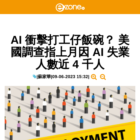
AI 衝擊打工仔飯碗？ 美
國調查指上月因 AI 失業
人數近 4 千人
|
蘇家華
|
09-06-2023 15:32
|