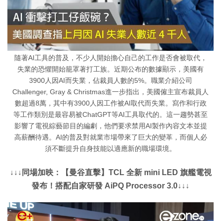
隨著AI工具的普及，不少人開始擔心自己的工作是否會被取代，
失業的恐懼開始籠罩著打工族。近期公布的數據顯示，美國有
3900人因AI而失業，佔裁員人數的5%。職業介紹公司
Challenger, Gray & Christmas進一步指出，美國僱主宣布裁員人
數超過8萬，其中有3900人因工作被AI取代而失業。寫作和行政
等工作類別是最容易被ChatGPT等AI工具取代的。這一趨勢甚至
影響了電視綜藝節目的編劇，他們要求禁用AI製作內容文本並提
高薪酬待遇。AI的普及對就業市場帶來了巨大的變革，而個人必
須不斷提升自身技能以適應新的職場環境。
↓↓↓同場加映：【曼谷直擊】TCL 全新 mini LED 旗艦電視
發布！搭配自家研發 AiPQ Processor 3.0↓↓↓