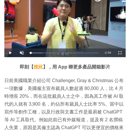
剩
-
2:59
載
播
開
全
入
放
啟
螢
完
音
幕
餘
畢
效
:
即刻【
按此
】，用 App 睇更多產品開箱影片
1
時
8
.
1
間
日前美國職業介紹公司 Challenger, Gray & Christmas 公布
0
%
一項數據，美國僱主宣布裁員人數超過 80,000 人，比 4 月
時增長 20%，而在這批裁員人士之中，因為其工作被 AI 取
代的人就有 3,900 名，約佔所有裁員人士比率 5%。當中以
寫作等創作工種，以及行政與文書工作是最易被 ChatGPT
等 AI 工具取代。例如此前已有外媒報道，提及有 2 名撰稿
人失業，原因是其僱主認為 ChatGPT 可以更便宜的價格來