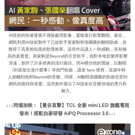
AI技術的快速發展不僅能處理影像，還能進行歌聲翻唱。最近，
網民利用AI技術製作了已故歌手黃家駒和張國榮的翻唱歌曲，並
獲得了高度相似度的歌聲效果。這些作品讓人一秒感動，具有極
高的真實度。黃家駒是Beyond的主音歌手，他對本地音樂界影響
深遠，創作了許多經典的流行曲目。而AI模仿他的聲線，以翻唱
《到底發生過什麼事》等熱門歌曲，讓老 fans 懷舊，並讓年輕
人接觸到他和Beyond的音樂。同樣，AI翻唱張國榮的歌曲也受到
網民的期待與喜愛。這些創作展示了AI技術在音樂領域的潛力和
魅力。
↓↓↓同場加映：【曼谷直擊】TCL 全新 mini LED 旗艦電視
發布！搭配自家研發 AiPQ Processor 3.0↓↓↓