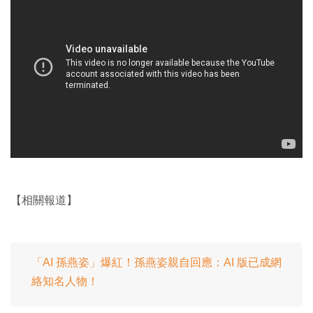
【相關報道】
「AI 孫燕姿」爆紅！孫燕姿親自回應：AI 版已成網
絡知名人物！