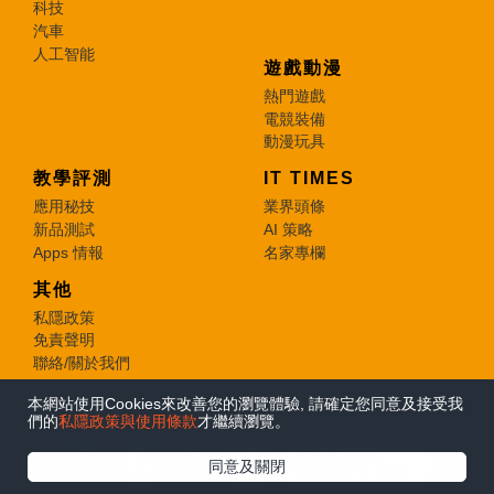
科技
汽車
人工智能
遊戲動漫
熱門遊戲
電競裝備
動漫玩具
教學評測
IT TIMES
應用秘技
業界頭條
新品測試
AI 策略
Apps 情報
名家專欄
其他
私隱政策
免責聲明
聯絡/關於我們
本網站使用Cookies來改善您的瀏覽體驗, 請確定您同意及接受我
© 2026 e-zone. All Rights Reserved.
們的
私隱政策與使用條款
才繼續瀏覽。
在Google
同意及關閉
追蹤《e-zone》