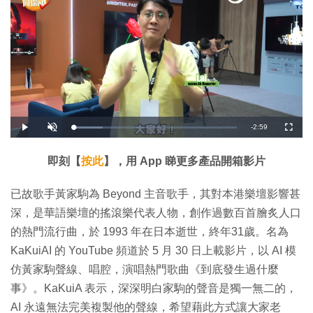
剩
-
2:59
載
播
開
全
入
放
啟
螢
完
音
幕
餘
畢
效
:
即刻【
按此
】，用 App 睇更多產品開箱影片
1
時
8
.
1
間
已故歌手黃家駒為 Beyond 主音歌手，其對本港樂壇影響甚
0
%
深，是華語樂壇的搖滾樂代表人物，創作過數百首膾炙人口
的熱門流行曲，於 1993 年在日本逝世，終年31歲。名為
KaKuiAI 的 YouTube 頻道於 5 月 30 日上載影片，以 AI 模
仿黃家駒聲線、唱腔，演唱熱門歌曲《到底發生過什麼
事》。KaKuiA 表示，深深明白家駒的聲音是獨一無二的，
AI 永遠無法完美複製他的聲線，希望藉此方式讓大家老