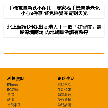
手機電量急跌不耐用！專家揭手機電池老化
小心3件事 避免睡覺充電到天光
北上熱話1秒認出香港人！一個「好習慣」震
撼深圳商場 內地網民激讚有秩序
科技焦點
網絡生活
iPhone
網絡熱話
5G流動
生活情報
電腦
筍買着數
數碼
旅遊筍料
智能家居
熱門話題