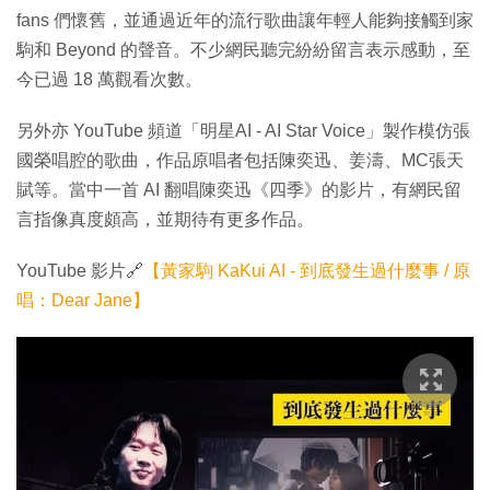
fans 們懷舊，並通過近年的流行歌曲讓年輕人能夠接觸到家
駒和 Beyond 的聲音。不少網民聽完紛紛留言表示感動，至
今已過 18 萬觀看次數。
另外亦 YouTube 頻道「明星AI - AI Star Voice」製作模仿張
國榮唱腔的歌曲，作品原唱者包括陳奕迅、姜濤、MC張天
賦等。當中一首 AI 翻唱陳奕迅《四季》的影片，有網民留
言指像真度頗高，並期待有更多作品。
YouTube 影片🔗
【黃家駒 KaKui AI - 到底發生過什麼事 / 原
唱：Dear Jane】