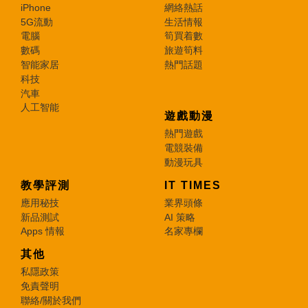
iPhone
網絡熱話
5G流動
生活情報
電腦
筍買着數
數碼
旅遊筍料
智能家居
熱門話題
科技
汽車
人工智能
遊戲動漫
熱門遊戲
電競裝備
動漫玩具
教學評測
IT TIMES
應用秘技
業界頭條
新品測試
AI 策略
Apps 情報
名家專欄
其他
私隱政策
免責聲明
聯絡/關於我們