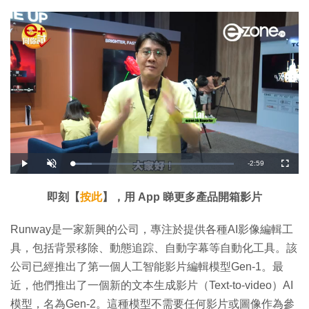
剩
-
2:59
載
播
開
全
入
放
啟
螢
完
音
幕
餘
畢
效
:
即刻【
按此
】，用 App 睇更多產品開箱影片
1
時
2
.
0
間
Runway是一家新興的公司，專注於提供各種AI影像編輯工
7
%
具，包括背景移除、動態追踪、自動字幕等自動化工具。該
公司已經推出了第一個人工智能影片編輯模型Gen-1。最
近，他們推出了一個新的文本生成影片（Text-to-video）AI
模型，名為Gen-2。這種模型不需要任何影片或圖像作為參