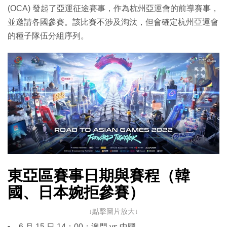
(OCA) 發起了亞運征途賽事，作為杭州亞運會的前導賽事，
並邀請各國參賽。該比賽不涉及淘汰，但會確定杭州亞運會
的種子隊伍分組序列。
東亞區賽事日期與賽程（韓
國、日本婉拒參賽）
↓點擊圖片放大↓
6 月 15 日 14：00：澳門 vs 中國