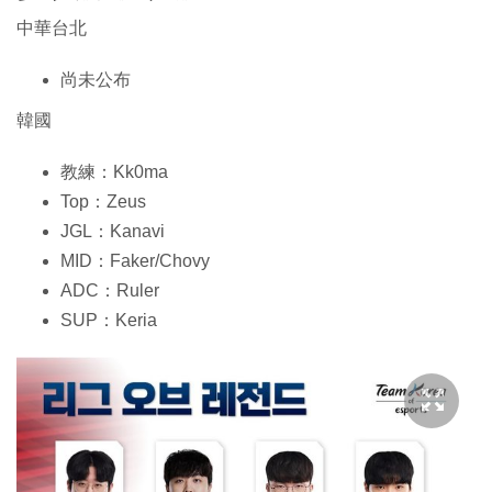
中華台北
尚未公布
韓國
教練：Kk0ma
Top：Zeus
JGL：Kanavi
MID：Faker/Chovy
ADC：Ruler
SUP：Keria