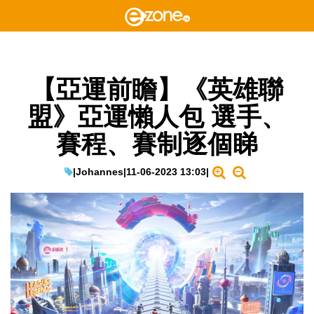
【亞運前瞻】《英雄聯
盟》亞運懶人包 選手、
賽程、賽制逐個睇
|
Johannes
|
11-06-2023 13:03
|