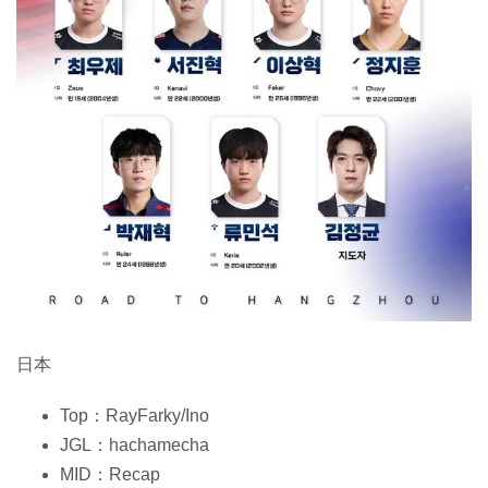
日本
Top：RayFarky/Ino
JGL：hachamecha
MID：Recap