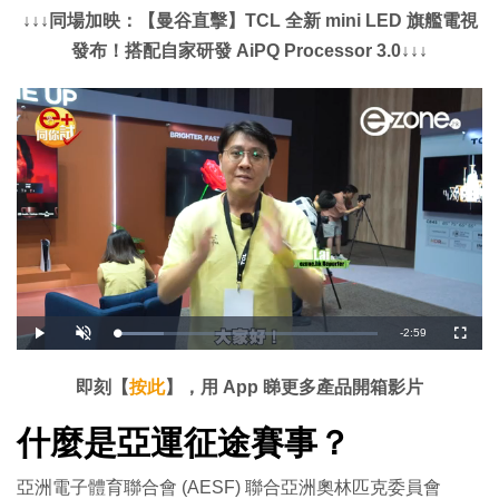
↓↓↓同場加映：【曼谷直擊】TCL 全新 mini LED 旗艦電視
發布！搭配自家研發 AiPQ Processor 3.0↓↓↓
剩
-
2:59
載
播
開
全
入
放
啟
螢
完
音
幕
餘
畢
效
:
即刻【
按此
】，用 App 睇更多產品開箱影片
1
時
8
.
1
什麼是亞運征途賽事？
間
0
%
亞洲電子體育聯合會 (AESF) 聯合亞洲奧林匹克委員會