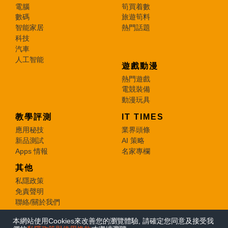
電腦
筍買着數
數碼
旅遊筍料
智能家居
熱門話題
科技
汽車
人工智能
遊戲動漫
熱門遊戲
電競裝備
動漫玩具
教學評測
IT TIMES
應用秘技
業界頭條
新品測試
AI 策略
Apps 情報
名家專欄
其他
私隱政策
免責聲明
聯絡/關於我們
本網站使用Cookies來改善您的瀏覽體驗, 請確定您同意及接受我
© 2026 e-zone. All Rights Reserved.