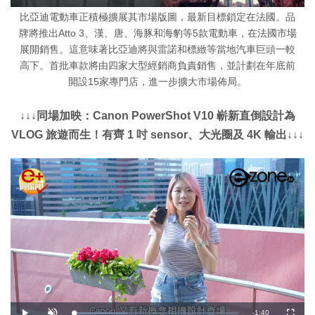
比亞迪電動車正積極擴展其市場版圖，最新目標鎖定在法國。品
牌將推出Atto 3、漢、唐、海豚和海豹等5款電動車，在法國市場
展開銷售。這意味著比亞迪將與雷諾和標緻等當地汽車巨頭一較
高下。首批車款將由四家大型經銷商負責銷售，並計劃在年底前
開設15家專門店，進一步擴大市場佈局。
↓↓↓同場加映：Canon PowerShot V10 嶄新直倒設計為
VLOG 旅遊而生！有齊 1 吋 sensor、大光圈及 4K 輸出↓↓↓
剩
-
1:40