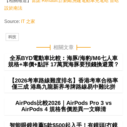
【相關報道】
雷諾 Renault 計劃歐洲建電動車充電站 首站
設於南法
Source:
IT 之家
科技
相關文章
全系BYD電動車比較︰海豚/海豹/M6七人車
規格+車價+點評 17萬買海豚要預錢換避震？
【2026考車路線難度排名】香港考車合格率
僅三成 港島九龍新界考牌路線易中難比拼
AirPods比較2026｜AirPods Pro 3 vs
AirPods 4 規格售價差異一文睇清
智能眼鏡推薦5款$500起入手！有鏡頭/冇鏡