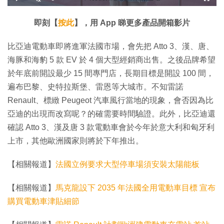
載
播
開
全
入
放
啟
螢
完
音
幕
餘
畢
效
:
即刻【
按此
】，用 App 睇更多產品開箱影片
3
時
2
.
4
間
比亞迪電動車即將進軍法國市場，會先把 Atto 3、漢、唐、
0
%
海豚和海豹 5 款 EV 於 4 個大型經銷商出售。之後品牌希望
於年底前開設最少 15 間專門店，長期目標是開設 100 間，
遍布巴黎、史特拉斯堡、雷恩等大城市。不知雷諾
Renault、標緻 Peugeot 汽車風行當地的現象，會否因為比
亞迪的出現而改寫呢？的確需要時間驗證。此外，比亞迪還
確認 Atto 3、漢及唐 3 款電動車會於今年於意大利和匈牙利
上市，其他歐洲國家則將於下年推出。
【相關報道】
法國立例要求大型停車場須安裝太陽能板
【相關報道】
馬克龍設下 2035 年法國全用電動車目標 宣布
購買電動車津貼細節