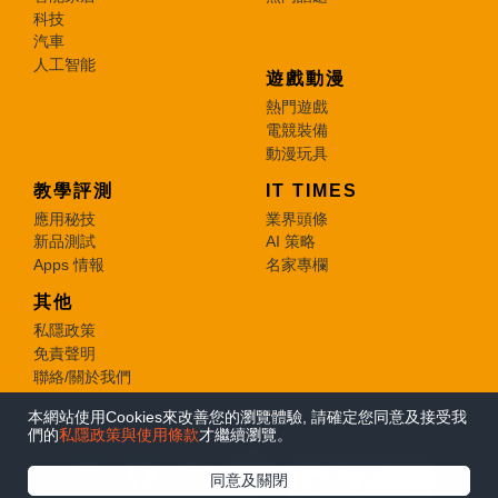
科技
汽車
人工智能
遊戲動漫
熱門遊戲
電競裝備
動漫玩具
教學評測
IT TIMES
應用秘技
業界頭條
新品測試
AI 策略
Apps 情報
名家專欄
其他
私隱政策
免責聲明
聯絡/關於我們
本網站使用Cookies來改善您的瀏覽體驗, 請確定您同意及接受我
© 2026 e-zone. All Rights Reserved.
們的
私隱政策與使用條款
才繼續瀏覽。
在Google
同意及關閉
追蹤《e-zone》