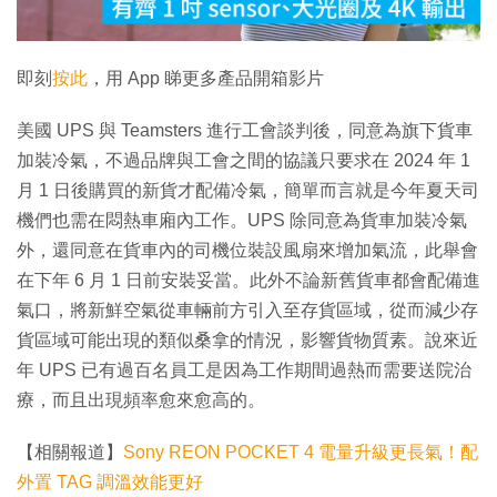
影
片
即刻
按此
，用 App 睇更多產品開箱影片
美國 UPS 與 Teamsters 進行工會談判後，同意為旗下貨車
加裝冷氣，不過品牌與工會之間的協議只要求在 2024 年 1
月 1 日後購買的新貨才配備冷氣，簡單而言就是今年夏天司
機們也需在悶熱車廂內工作。UPS 除同意為貨車加裝冷氣
外，還同意在貨車內的司機位裝設風扇來增加氣流，此舉會
在下年 6 月 1 日前安裝妥當。此外不論新舊貨車都會配備進
氣口，將新鮮空氣從車輛前方引入至存貨區域，從而減少存
貨區域可能出現的類似桑拿的情況，影響貨物質素。說來近
年 UPS 已有過百名員工是因為工作期間過熱而需要送院治
療，而且出現頻率愈來愈高的。
【相關報道】
Sony REON POCKET 4 電量升級更長氣！配
外置 TAG 調溫效能更好