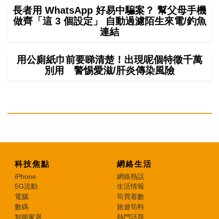
長者用 WhatsApp 好易中騙案？ 幫父母手機
做齊「這 3 個設定」 自動過濾陌生來電/釣魚
連結
用公廁紙巾前要睇清楚！出現呢個特徵千萬
別用 警惕愛滋/肝炎傳染風險
科技焦點
網絡生活
iPhone
網絡熱話
5G流動
生活情報
電腦
筍買着數
數碼
旅遊筍料
智能家居
熱門話題