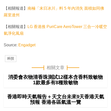
【相關報道】
南極「末日冰川」料 5 年內消失 面積如同佛
羅里達州
【相關報道】
LG 香港推 PuriCare AeroTower 三合一冷暖空
氣淨化風扇
Source:
Engadget
科技
相關文章
消委會衣物清香珠測試12樣本含香料致敏物
1款最多有8種致敏物
香港即時天氣報告＋天文台未來9天香港天氣
預報 香港各區氣溫一覽