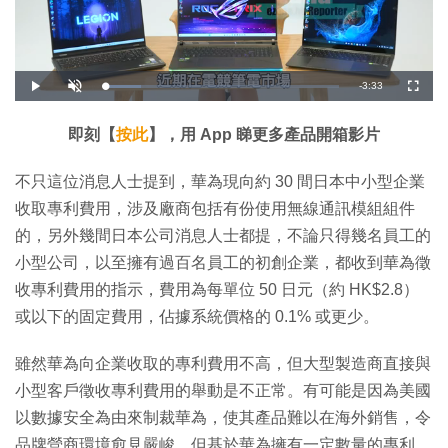
剩
-
3:33
載
播
開
全
入
放
啟
螢
完
音
幕
餘
畢
效
:
即刻【
按此
】，用 App 睇更多產品開箱影片
1
時
5
.
2
間
不只這位消息人士提到，華為現向約 30 間日本中小型企業
1
%
收取專利費用，涉及廠商包括有份使用無線通訊模組組件
的，另外幾間日本公司消息人士都提，不論只得幾名員工的
小型公司，以至擁有過百名員工的初創企業，都收到華為徵
收專利費用的指示，費用為每單位 50 日元（約 HK$2.8）
或以下的固定費用，佔據系統價格的 0.1% 或更少。
雖然華為向企業收取的專利費用不高，但大型製造商直接與
小型客戶徵收專利費用的舉動是不正常。有可能是因為美國
以數據安全為由來制裁華為，使其產品難以在海外銷售，令
品牌營商環境愈見嚴峻，但基於華為擁有一定數量的專利，