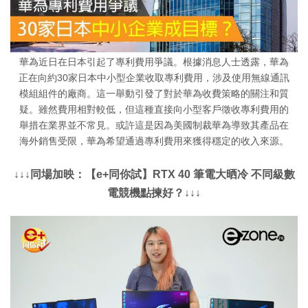
華為近日在日本引起了專利費用爭議。根據消息人士透露，華為
正在向約30家日本中小型企業收取專利費用，涉及使用無線通訊
模組組件的廠商。這一舉動引發了對於華為收費策略的關注和質
疑。雖然費用相對較低，但這種直接向小型客戶徵收專利費用的
舉措在業界並不常見。或許這是因為美國制裁華為導致其產品在
海外銷售受限，華為希望通過專利費用來獲得穩定的收入來源。
↓↓↓同場加映：【e+同你試】RTX 40 筆電大晒冷 不同級數
電競機點揀好？↓↓↓