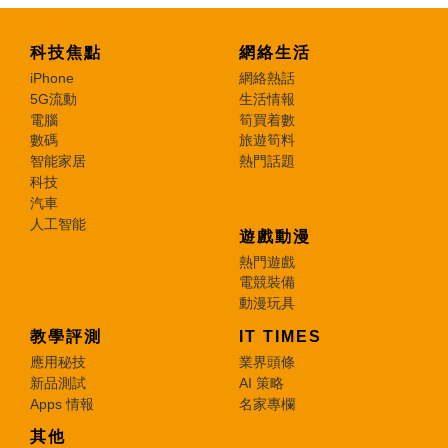
科技焦點
網絡生活
iPhone
網絡熱話
5G流動
生活情報
電腦
筍買着數
數碼
旅遊筍料
智能家居
熱門話題
科技
汽車
人工智能
遊戲動漫
熱門遊戲
電競裝備
動漫玩具
教學評測
IT TIMES
應用秘技
業界頭條
新品測試
AI 策略
Apps 情報
名家專欄
其他