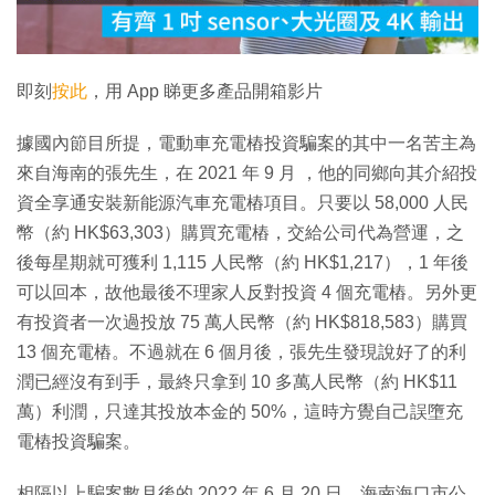
影
片
即刻
按此
，用 App 睇更多產品開箱影片
據國內節目所提，電動車充電樁投資騙案的其中一名苦主為
來自海南的張先生，在 2021 年 9 月 ，他的同鄉向其介紹投
資全享通安裝新能源汽車充電樁項目。只要以 58,000 人民
幣（約 HK$63,303）購買充電樁，交給公司代為營運，之
後每星期就可獲利 1,115 人民幣（約 HK$1,217），1 年後
可以回本，故他最後不理家人反對投資 4 個充電樁。另外更
有投資者一次過投放 75 萬人民幣（約 HK$818,583）購買
13 個充電樁。不過就在 6 個月後，張先生發現說好了的利
潤已經沒有到手，最終只拿到 10 多萬人民幣（約 HK$11
萬）利潤，只達其投放本金的 50%，這時方覺自己誤墮充
電樁投資騙案。
相隔以上騙案數月後的 2022 年 6 月 20 日，海南海口市公