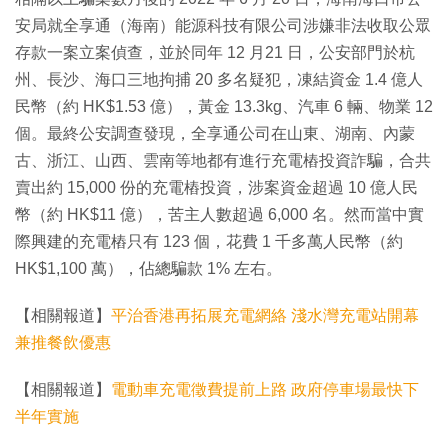
安局就全享通（海南）能源科技有限公司涉嫌非法收取公眾
存款一案立案偵查，並於同年 12 月21 日，公安部門於杭
州、長沙、海口三地拘捕 20 多名疑犯，凍結資金 1.4 億人
民幣（約 HK$1.53 億），黃金 13.3kg、汽車 6 輛、物業 12
個。最終公安調查發現，全享通公司在山東、湖南、內蒙
古、浙江、山西、雲南等地都有進行充電樁投資詐騙，合共
賣出約 15,000 份的充電樁投資，涉案資金超過 10 億人民
幣（約 HK$11 億），苦主人數超過 6,000 名。然而當中實
際興建的充電樁只有 123 個，花費 1 千多萬人民幣（約
HK$1,100 萬），佔總騙款 1% 左右。
【相關報道】
平治香港再拓展充電網絡 淺水灣充電站開幕
兼推餐飲優惠
【相關報道】
電動車充電徵費提前上路 政府停車場最快下
半年實施