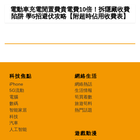
電動車充電閒置費貴電費10倍！拆隱藏收費
陷阱 學5招避伏攻略【附超時佔用收費表】
科技焦點
網絡生活
iPhone
網絡熱話
5G流動
生活情報
電腦
筍買着數
數碼
旅遊筍料
智能家居
熱門話題
科技
汽車
人工智能
遊戲動漫