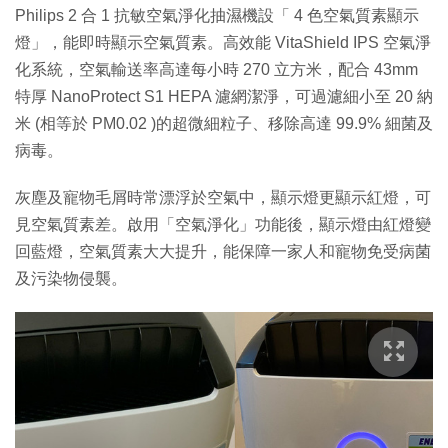
Philips 2 合 1 抗敏空氣淨化抽濕機設「 4 色空氣質素顯示
燈」，能即時顯示空氣質素。高效能 VitaShield IPS 空氣淨
化系統，空氣輸送率高達每小時 270 立方米，配合 43mm
特厚 NanoProtect S1 HEPA 濾網潔淨，可過濾細小至 20 納
米 (相等於 PM0.02 )的超微細粒子、移除高達 99.9% 細菌及
病毒。
灰塵及寵物毛屑時常漂浮於空氣中，顯示燈更顯示紅燈，可
見空氣質素差。啟用「空氣淨化」功能後，顯示燈由紅燈變
回藍燈，空氣質素大大提升，能保障一家人和寵物免受病菌
及污染物侵襲。