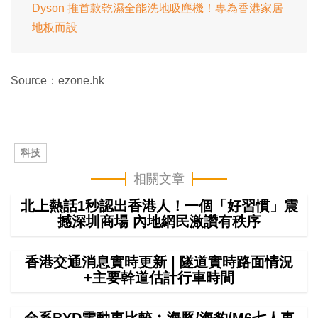
Dyson 推首款乾濕全能洗地吸塵機！專為香港家居
地板而設
Source：ezone.hk
科技
相關文章
北上熱話1秒認出香港人！一個「好習慣」震
撼深圳商場 內地網民激讚有秩序
香港交通消息實時更新 | 隧道實時路面情況
+主要幹道估計行車時間
全系BYD電動車比較︰海豚/海豹/M6七人車