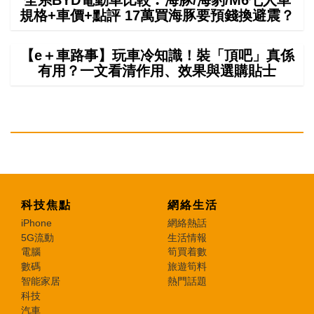
規格+車價+點評 17萬買海豚要預錢換避震？
【e＋車路事】玩車冷知識！裝「頂吧」真係
有用？一文看清作用、效果與選購貼士
科技焦點
網絡生活
iPhone
網絡熱話
5G流動
生活情報
電腦
筍買着數
數碼
旅遊筍料
智能家居
熱門話題
科技
汽車