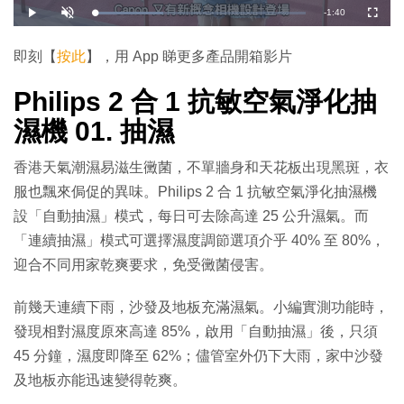
剩
-
1:40
載
播
開
全
入
放
啟
螢
完
音
幕
餘
畢
效
:
即刻【
按此
】，用 App 睇更多產品開箱影片
3
時
2
.
4
Philips 2 合 1 抗敏空氣淨化抽
間
0
%
濕機 01. 抽濕
香港天氣潮濕易滋生黴菌，不單牆身和天花板出現黑斑，衣
服也飄來侷促的異味。Philips 2 合 1 抗敏空氣淨化抽濕機
設「自動抽濕」模式，每日可去除高達 25 公升濕氣。而
「連續抽濕」模式可選擇濕度調節選項介乎 40% 至 80%，
迎合不同用家乾爽要求，免受黴菌侵害。
前幾天連續下雨，沙發及地板充滿濕氣。小編實測功能時，
發現相對濕度原來高達 85%，啟用「自動抽濕」後，只須
45 分鐘，濕度即降至 62%；儘管室外仍下大雨，家中沙發
及地板亦能迅速變得乾爽。