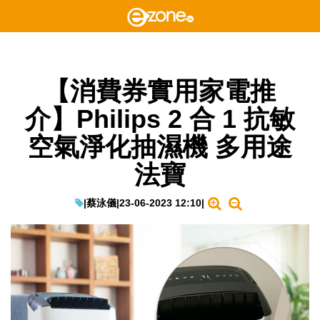
【消費券實用家電推
介】Philips 2 合 1 抗敏
空氣淨化抽濕機 多用途
法寶
|
蔡泳儀
|
23-06-2023 12:10
|