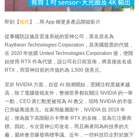
影
片
即刻【
按此
】，用 App 睇更多產品開箱影片
從事國防設施及雷達系統的雷神公司，英名原名為
Raytheon Technologies Corporation，其美國股票的代號，
在 2020 年收購 United Technologies Corporation 後，便開
始使用 RTX 作為代號，該公司在日前宣佈，將直接改名成
RTX，而雷神目前的市值約為 1,500 億美元。
至於 NVIDIA 方面，自從 AI 熱潮開始，受關注程度越來越
高，除了電腦發燒友外，整個世界都在關注 NVIDIA 的一舉
一動，CEO 黃仁勳更被視為 AI 教父，現時 NVIDIA 的市值
已突破萬億美元。在家用級層面中，NVIDIA 自 2018 年
起，便為旗下高階顯示卡帶來 RTX 的名稱，並為它注冊商
標。因此，今次雷神公司改名，而且兩者同為科技界的大
廠，最終會否爆發商標爭議。近年，一些科技巨企對於旗下