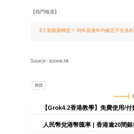
【熱門報道】
E3 遊戲展轉型？ 明年及後年均確定不在洛
Source : ezone.hk
科技
【Grok4.2香港教學】免費使用/付費
人民幣兌港幣匯率 | 香港逾20