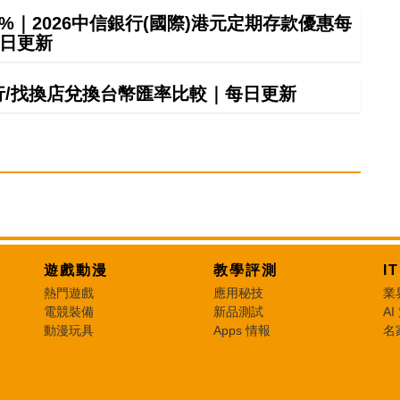
8%｜2026中信銀行(國際)港元定期存款優惠每
日更新
銀行/找換店兌換台幣匯率比較｜每日更新
遊戲動漫
教學評測
I
熱門遊戲
應用秘技
業
電競裝備
新品測試
AI
動漫玩具
Apps 情報
名