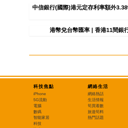
中信銀行(國際)港元定存利率額外3.3
港幣兌台幣匯率 | 香港11間
科技焦點
網絡生活
iPhone
網絡熱話
5G流動
生活情報
電腦
筍買着數
數碼
旅遊筍料
智能家居
熱門話題
科技