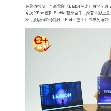
在暑假檔期，全新電影《Barbie芭比》將於 7 
今次 XBox 便與 Barbie 聯乘合作，乘著電影上
家可駕駛兩款標誌性《Barbie芭比》汽車於遊戲