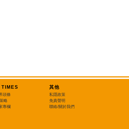
T TIMES
其他
界頭條
私隱政策
 策略
免責聲明
家專欄
聯絡/關於我們