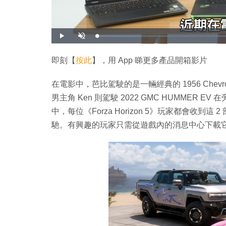
載
播
開
入
放
啟
完
音
畢
效
:
即刻【
按此
】，用 App 睇更多產品開箱影片
1
5
.
2
在電影中，芭比駕駛的是一輛經典的 1956 Chevrole
1
%
男主角 Ken 則駕駛 2022 GMC HUMMER EV 
中，每位《Forza Horizon 5》玩家都會收
馳。有興趣的玩家只需從遊戲內的消息中心下載