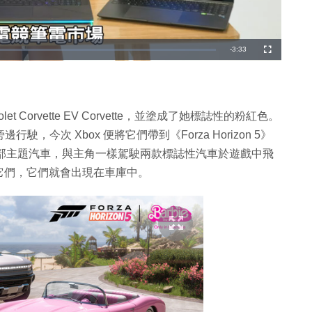
剩
-
3:33
全
螢
幕
餘
時
間
t Corvette EV Corvette，並塗成了她標誌性的粉紅色。
在旁邊行駛，今次 Xbox 便將它們帶到《Forza Horizon 5》
到這 2 部主題汽車，與主角一樣駕駛兩款標誌性汽車於遊戲中飛
它們，它們就會出現在車庫中。