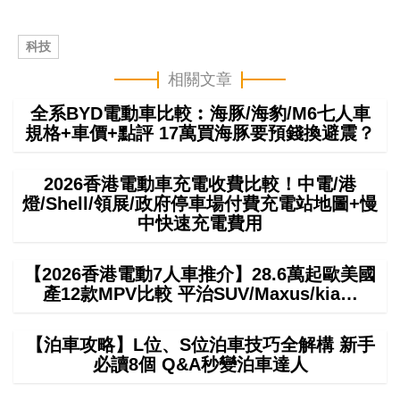
科技
相關文章
全系BYD電動車比較︰海豚/海豹/M6七人車
規格+車價+點評 17萬買海豚要預錢換避震？
2026香港電動車充電收費比較！中電/港
燈/Shell/領展/政府停車場付費充電站地圖+慢
中快速充電費用
【2026香港電動7人車推介】28.6萬起歐美國
產12款MPV比較 平治SUV/Maxus/kia…
【泊車攻略】L位、S位泊車技巧全解構 新手
必讀8個 Q&A秒變泊車達人