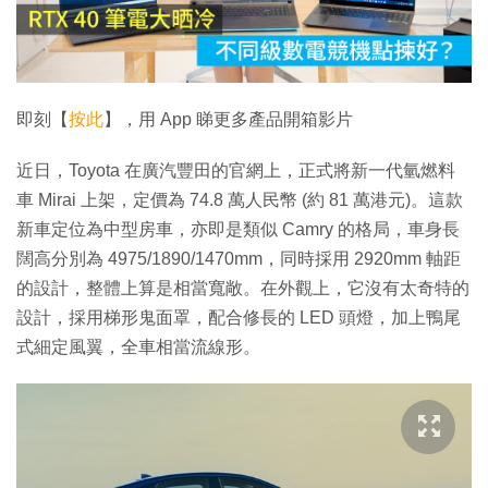
放
影
片
即刻【
按此
】，用 App 睇更多產品開箱影片
近日，Toyota 在廣汽豐田的官網上，正式將新一代氫燃料
車 Mirai 上架，定價為 74.8 萬人民幣 (約 81 萬港元)。這款
新車定位為中型房車，亦即是類似 Camry 的格局，車身長
闊高分別為 4975/1890/1470mm，同時採用 2920mm 軸距
的設計，整體上算是相當寬敞。在外觀上，它沒有太奇特的
設計，採用梯形鬼面罩，配合修長的 LED 頭燈，加上鴨尾
式細定風翼，全車相當流線形。