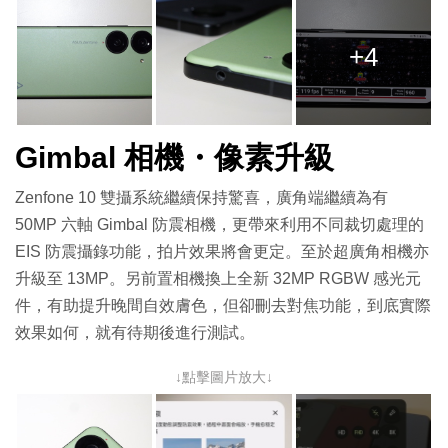
+4
Gimbal 相機・像素升級
Zenfone 10 雙攝系統繼續保持驚喜，廣角端繼續為有
50MP 六軸 Gimbal 防震相機，更帶來利用不同裁切處理的
EIS 防震攝錄功能，拍片效果將會更定。至於超廣角相機亦
升級至 13MP。另前置相機換上全新 32MP RGBW 感光元
件，有助提升晚間自效膚色，但卻刪去對焦功能，到底實際
效果如何，就有待期後進行測試。
↓點擊圖片放大↓