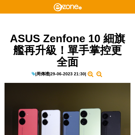
ASUS Zenfone 10 細旗
艦再升級！單手掌控更
全面
|
周傳禮
|
29-06-2023 21:30
|