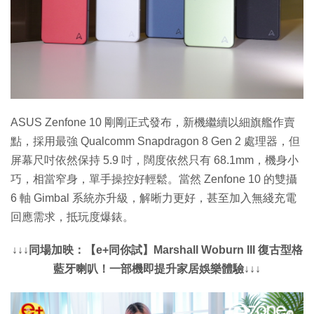
ASUS Zenfone 10 剛剛正式發布，新機繼續以細旗艦作賣
點，採用最強 Qualcomm Snapdragon 8 Gen 2 處理器，但
屏幕尺吋依然保持 5.9 吋，闊度依然只有 68.1mm，機身小
巧，相當窄身，單手操控好輕鬆。當然 Zenfone 10 的雙攝
6 軸 Gimbal 系統亦升級，解晰力更好，甚至加入無綫充電
回應需求，抵玩度爆錶。
↓↓↓同場加映：【e+同你試】Marshall Woburn III 復古型格
藍牙喇叭！一部機即提升家居娛樂體驗↓↓↓