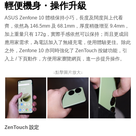
輕便機身・操作升級
ASUS Zenfone 10 體積保持小巧，長度及闊度與上代看
齊，依然為 146.5mm 及 68.1mm，厚度稍微增至 9.4mm，
加上重量只有 172g，實際手感依然可以保持；而且更成回
應用家需求，為電話加入了無綫充電，使用體驗更佳。除此
之外，Zenfone 10 亦同時強化了 ZenTouch 按鍵功能，引
入上 / 下頁動作，方便用家瀏覽網頁，進一步提升操作。
↓點擊圖片放大↓
ZenTouch 設定