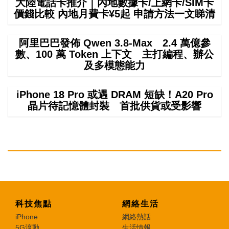
大陸電話卡推介｜內地數據卡/上網卡/SIM卡
價錢比較 內地月費卡¥5起 申請方法一文睇清
阿里巴巴發佈 Qwen 3.8-Max 2.4 萬億參
數、100 萬 Token 上下文 主打編程、辦公
及多模態能力
iPhone 18 Pro 或遇 DRAM 短缺！A20 Pro
晶片待記憶體封裝 首批供貨或受影響
科技焦點
網絡生活
iPhone
網絡熱話
5G流動
生活情報