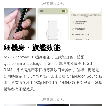
↓點擊圖片放大↓
細機身・旗艦效能
ASUS Zenfone 10 機身細細，但效能出色；搭配
Qualcomm Snapdragon 8 Gen 2 處理器及最高 16GB
RAM，足以滿足用家打機等高效日常操作。值得一提是電
話同時保留了 3.5mm 耳筒，加上支援 Snapragon Sound 技
術，又有 5.9 吋 1,080p HDR 10+ 144Hz OLED 屏幕，娛樂
體驗都有不錯效果。
↓點擊圖片放大↓