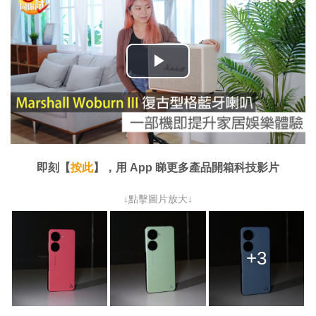
播
放
影
片
即刻【
按此
】，用 App 睇更多產品開箱科技影片
↓點擊圖片放大↓
+3