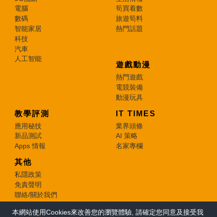
電腦
筍買着數
數碼
旅遊筍料
智能家居
熱門話題
科技
汽車
人工智能
遊戲動漫
熱門遊戲
電競裝備
動漫玩具
教學評測
IT TIMES
應用秘技
業界頭條
新品測試
AI 策略
Apps 情報
名家專欄
其他
私隱政策
免責聲明
聯絡/關於我們
本網站使用Cookies來改善您的瀏覽體驗, 請確定您同意及接受我
© 2026 e-zone. All Rights Reserved.